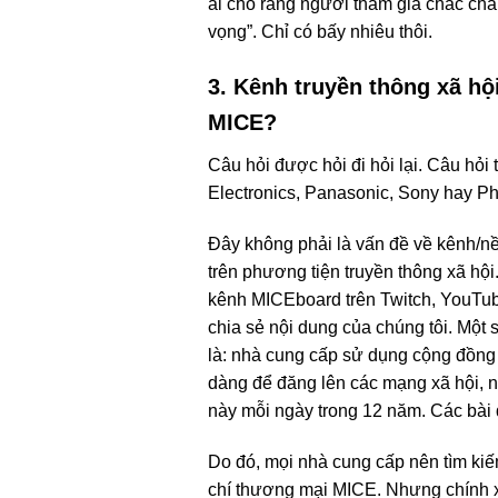
ai cho rằng người tham gia chắc chắ
vọng”. Chỉ có bấy nhiêu thôi.
3. Kênh truyền thông xã hộ
MICE?
Câu hỏi được hỏi đi hỏi lại. Câu h
Electronics, Panasonic, Sony hay Ph
Đây không phải là vấn đề về kênh/nền
trên phương tiện truyền thông xã hộ
kênh MICEboard trên Twitch, YouTube,
chia sẻ nội dung của chúng tôi. Một 
là: nhà cung cấp sử dụng cộng đồng 
dàng để đăng lên các mạng xã hội, 
này mỗi ngày trong 12 năm. Các bài 
Do đó, mọi nhà cung cấp nên tìm kiế
chí thương mại MICE. Nhưng chính x