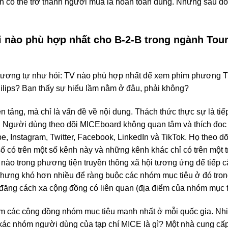
n có thể trở thành người mua là hoàn toàn đúng. Nhưng sau đó 
i nào phù hợp nhất cho B-2-B trong ngành Tou
ỏi tương tự như hỏi: TV nào phù hợp nhất để xem phim phương
ilips? Bạn thấy sự hiểu lầm nằm ở đâu, phải không?
 tảng, mà chỉ là vấn đề về nội dung. Thách thức thực sự là ti
i. Người dùng theo dõi MICEboard không quan tâm và thích đọc 
 Instagram, Twitter, Facebook, LinkedIn và TikTok. Họ theo dõi 
số có trên một số kênh này và những kênh khác chỉ có trên một 
nào trong phương tiện truyền thông xã hội tương ứng để tiếp 
nhưng khó hơn nhiều để ràng buộc các nhóm mục tiêu ở đó tron
đăng cách xa cộng đồng có liên quan (địa điểm của nhóm mục ti
m các cộng đồng nhóm mục tiêu mạnh nhất ở mỗi quốc gia. Nhiề
ác nhóm người dùng của tạp chí MICE là gì? Một nhà cung cấ