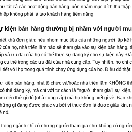
u như tất cả các hoạt động bán hàng luôn nhằm mục đích thu thập 
 thiếp không phải là tạo khách hàng tiềm năng.
ự kiện bán hàng thường bị nhầm với người mu
iệt khá đơn giản: nếu nhóm mục tiêu của những người lập kế
ủa họ, nhà triển lãm nào sẽ tham gia vào sự kiện bán hàng, t
p và ưu đãi của họ có thể thực sự đăng ký cho sự kiện này. Đâ
 cụ thể trong các ưu đãi của nhà cung cấp. Tuy nhiên, họ chỉ 
tiết với họ trong quá trình chạy ứng dụng của họ. Điều đó thật 
ự kiện bán hàng, nhà tổ chức và/hoặc nhà triển lãm KHÔNG th
ó thể đăng ký, mà chỉ với tư cách là “người tham gia”! sự kiệ
tâm đến thứ gì đó (nhà cung cấp) mà họ không biết gì về. Bạn k
những gì đang được phục vụ bởi vì thực đơn là được giấu kín. 
ề nó.
g trong ngành chỉ có những người tham gia chứ không có người