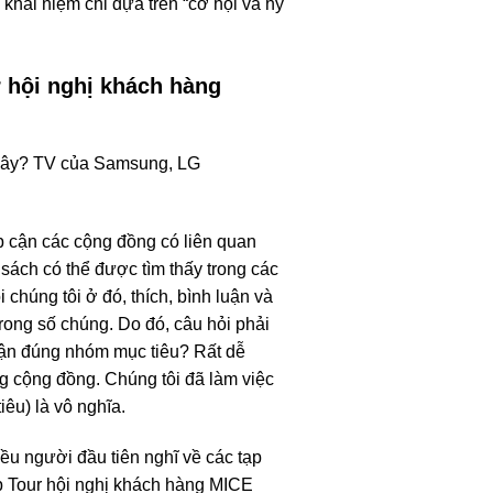
khái niệm chỉ dựa trên “cơ hội và hy
r hội nghị khách hàng
 Tây? TV của Samsung, LG
ếp cận các cộng đồng có liên quan
sách có thể được tìm thấy trong các
chúng tôi ở đó, thích, bình luận và
trong số chúng. Do đó, câu hỏi phải
cận đúng nhóm mục tiêu? Rất dễ
g cộng đồng. Chúng tôi đã làm việc
êu) là vô nghĩa.
u người đầu tiên nghĩ về các tạp
p Tour hội nghị khách hàng MICE