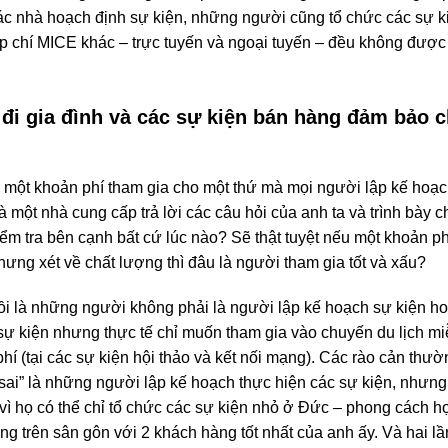
các nhà hoạch định sự kiện, những người cũng tổ chức các sự 
p chí MICE khác – trực tuyến và ngoại tuyến – đều không được
 đi gia đình và các sự kiện bán hàng đảm bảo 
 một khoản phí tham gia cho một thứ mà mọi người lập kế hoạc
là một nhà cung cấp trả lời các câu hỏi của anh ta và trình bày 
kiểm tra bên cạnh bất cứ lúc nào? Sẽ thật tuyệt nếu một khoản 
ng xét về chất lượng thì đâu là người tham gia tốt và xấu?
ồi là những người không phải là người lập kế hoạch sự kiện 
sự kiện nhưng thực tế chỉ muốn tham gia vào chuyến du lịch miễ
í (tại các sự kiện hội thảo và kết nối mạng). Các rào cản thườn
ai” là những người lập kế hoạch thực hiện các sự kiện, nhưng 
 vì họ có thể chỉ tổ chức các sự kiện nhỏ ở Đức – phong cách họ
trên sân gôn với 2 khách hàng tốt nhất của anh ấy. Và hai lần