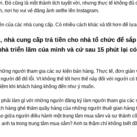
. Đó cũng là một thành tích tuyệt vời, nhưng thực tế không đủ 
h, nơi họ vui vẻ đăng ảnh selfie lên Instagram.
ên của các nhà cung cấp. Có nhiều cách khác và tốt hơn để lựa 
g, nhà cung cấp trả tiền cho nhà tổ chức để s
 nhà triển lãm của mình và cứ sau 15 phút lại c
hững người tham gia các sự kiện bán hàng. Thực tế, đơn giản 
 người để đổ lỗi. Vt không thể tốt hơn thế này đối với người c
 tiệm khi khách hàng không đến như ý muốn.
 phải làm gì với những người đăng ký làm người tham gia các
ch hàng ghé thăm quầy hàng của những người thuê gian hàng tr
o giữa người điều hành một trung tâm mua sắm và sự thành côn
anh ta trong trung tâm mua sắm? Anh ta thậm chí không biết đ