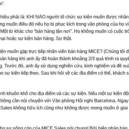
m”.
nhiều phải là: KHI NÀO người tổ chức sự kiện muốn được nhân
ng muốn điều đó nếu họ bị phục kích trong văn phòng của họ v
. Một từ khác cho “bán hàng tận nơi”. Họ không muốn có cuộc t
mại hoặc sự kiện bán hàng. Sự thật.
 muốn gặp trực tiếp nhân viên bán hàng MICE? (Chúng tôi đã g
bán hàng khi anh ấy đã hoàn thành khoảng 2/3 quá trình ra quy
g. Trước đó, anh ấy sử dụng nghiên cứu, kinh nghiệm và đề xuất
ho sự kiện tiếp theo. Sau khi hỏi về các địa điểm có thể, khách
ịnh khuôn khổ cho địa điểm và các sự kiện. Nếu một sự kiện độ
hông cần nói chuyện với Văn phòng Hội nghị Barcelona. Ngay c
E Sales không hữu ích cũng như không được mong muốn ở giai đ
 cho sự sống còn của MICE Sales nói chung! Bởi biện pháp bán h