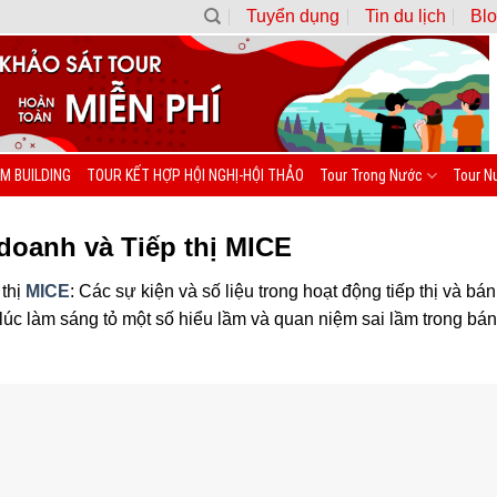
Tuyển dụng
Tin du lịch
Blo
M BUILDING
TOUR KẾT HỢP HỘI NGHỊ-HỘI THẢO
Tour Trong Nước
Tour N
 doanh và Tiếp thị MICE
 thị
MICE
: Các sự kiện và số liệu trong hoạt động tiếp thị và 
 lúc làm sáng tỏ một số hiểu lầm và quan niệm sai lầm trong bán