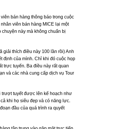
 viên bán hàng thông báo trong cuộc
ì nhân viên bán hàng MICE lại một
rò chuyện này mà không chuẩn bị
iải thích điều này 100 lần rồi) Anh
ết định của mình. Chỉ khi đó cuộc họp
 trực tuyến. Ba điều này rất quan
 sạn và các nhà cung cấp dịch vụ Tour
i trượt tuyết được lên kế hoạch như
ả khi họ siêu đẹp và có năng lực.
oạn đầu của quá trình ra quyết
àng tập trung vào gặp mặt trực tiếp