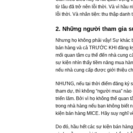
từ lâu đã trở nên lỗi thời. Và vì hầ
lỗi thời. Và nhân tiện: thu thập danh
2. Những người tham gia s
Nhưng họ không phải vậy! Sự khác b
bán hàng và cả TRƯỚC KHI đăng ký c
mối quan tâm cụ thể đến nhà cung cấ
sự kiện nhìn thấy tiềm năng mua hàng
nếu nhà cung cấp được giới thiệu chi 
NHƯNG, nếu tại thời điểm đăng ký s
tham dự, thì không “người mua” nào c
triển lãm. Bởi vì họ không thể quan 
trong nhà hàng nếu bạn không biết 
kiện bán hàng MICE. Hãy suy nghĩ v
Do đó, hầu hết các sự kiện bán hàn