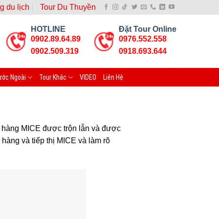
g du lịch
Tour Du Thuyền
HOTLINE
Đặt Tour Online
0902.89.64.89
0976.552.558
0902.509.319
0918.693.644
ước Ngoài
Tour Khác
VIDEO
Liên Hệ
bán hàng MICE được trộn lẫn và được
 hàng và tiếp thị MICE và làm rõ