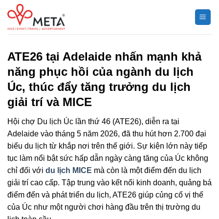
Chuyển
đến
nội
dung
ATE26 tại Adelaide nhấn mạnh khả
năng phục hồi của ngành du lịch
Úc, thúc đẩy tăng trưởng du lịch
giải trí và MICE
Hội chợ Du lịch Úc lần thứ 46 (ATE26), diễn ra tại
Adelaide vào tháng 5 năm 2026, đã thu hút hơn 2.700 đại
biểu du lịch từ khắp nơi trên thế giới. Sự kiện lớn này tiếp
tục làm nổi bật sức hấp dẫn ngày càng tăng của Úc không
chỉ đối với
du lịch MICE
mà còn là một điểm đến du lịch
giải trí cao cấp. Tập trung vào kết nối kinh doanh, quảng bá
điểm đến và phát triển du lịch, ATE26 giúp củng cố vị thế
của Úc như một người chơi hàng đầu trên thị trường du