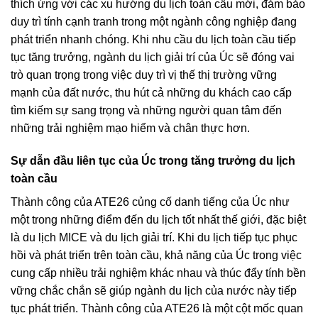
thích ứng với các xu hướng du lịch toàn cầu mới, đảm bảo
duy trì tính cạnh tranh trong một ngành công nghiệp đang
phát triển nhanh chóng. Khi nhu cầu du lịch toàn cầu tiếp
tục tăng trưởng, ngành du lịch giải trí của Úc sẽ đóng vai
trò quan trọng trong việc duy trì vị thế thị trường vững
mạnh của đất nước, thu hút cả những du khách cao cấp
tìm kiếm sự sang trọng và những người quan tâm đến
những trải nghiệm mạo hiểm và chân thực hơn.
Sự dẫn đầu liên tục của Úc trong tăng trưởng du lịch
toàn cầu
Thành công của ATE26 củng cố danh tiếng của Úc như
một trong những điểm đến du lịch tốt nhất thế giới, đặc biệt
là du lịch MICE và du lịch giải trí. Khi du lịch tiếp tục phục
hồi và phát triển trên toàn cầu, khả năng của Úc trong việc
cung cấp nhiều trải nghiệm khác nhau và thúc đẩy tính bền
vững chắc chắn sẽ giúp ngành du lịch của nước này tiếp
tục phát triển. Thành công của ATE26 là một cột mốc quan