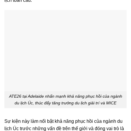
lịch toàn cầu.
ATE26 tại Adelaide nhấn mạnh khả năng phục hồi của ngành
du lịch Úc, thúc đẩy tăng trưởng du lịch giải trí và MICE
Sự kiện này làm nổi bật khả năng phục hồi của ngành du
lịch Úc trước những vấn đề trên thế giới và đóng vai trò là