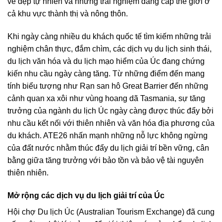
vẻ đẹp tự nhiên và những trải nghiệm đẳng cấp thế giới ở
cả khu vực thành thị và nông thôn.
Khi ngày càng nhiều du khách quốc tế tìm kiếm những trải
nghiệm chân thực, đắm chìm, các dịch vụ du lịch sinh thái,
du lịch văn hóa và du lịch mạo hiểm của Úc đang chứng
kiến ​​nhu cầu ngày càng tăng. Từ những điểm đến mang
tính biểu tượng như Rạn san hô Great Barrier đến những
cảnh quan xa xôi như vùng hoang dã Tasmania, sự tăng
trưởng của ngành du lịch Úc ngày càng được thúc đẩy bởi
nhu cầu kết nối với thiên nhiên và văn hóa địa phương của
du khách. ATE26 nhấn mạnh những nỗ lực không ngừng
của đất nước nhằm thúc đẩy du lịch giải trí bền vững, cân
bằng giữa tăng trưởng với bảo tồn và bảo vệ tài nguyên
thiên nhiên.
Mở rộng các dịch vụ du lịch giải trí của Úc
Hội chợ Du lịch Úc (Australian Tourism Exchange) đã cung