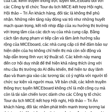
của các kênh truyền thông trực tuyến MICEboard đối với
các Công ty tổ chức Tour du lịch MICE-kết hợp Hội nghị,
Hội thảo – Tri Ân khách hàng, đối tác là không thể phủ
nhận. Những nền tảng này đóng vai trò như những huyết
mạch quan trọng, kết nối nhịp đập của xu hướng thị trường
với trọng tâm của các dịch vụ của nhà cung cấp. Bằng
cách tận dụng phạm vi tiếp cận và tầm ảnh hưởng sâu
rộng của MICEboard, các nhà cung cấp có thể đảm bảo sự
hiện diện của họ không chỉ hiển thị mà còn sôi động và
hấp dẫn trong lĩnh vực kỹ thuật số. Các kênh này mang
đến cơ hội duy nhất để thể hiện khả năng thích ứng với
nhu cầu thị trường do AI điều khiển, thể hiện tư duy lãnh
đạo và tham gia vào các tương tác có ý nghĩa với người tổ
chức sự kiện và người mua. Về bản chất, các kênh truyền
thông trực tuyến MICEboard không chỉ là một công cụ mà
còn là tài sản chiến lược dành cho các Công ty tổ chức
Tour du lịch MICE-kết hợp Hội nghị, Hội thảo – Tri Ân
khách hàng, đối tác nhằm phát triển mạnh trong tương lai