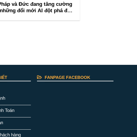
Pháp và Đức đang tăng cường
những đổi mới AI đột phá để
ẫn đầu Hội nghị thượng đỉnh AI
Barcelona
IẾT
FANPAGE FACEBOOK
ịnh
nh Toán
ản
khách hàng