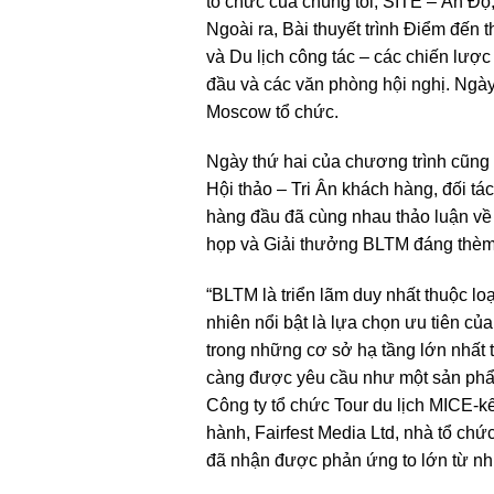
tổ chức của chúng tôi, SITE – Ấn Độ
Ngoài ra, Bài thuyết trình Điểm đến
và Du lịch công tác – các chiến lược
đầu và các văn phòng hội nghị. Ngày
Moscow tổ chức.
Ngày thứ hai của chương trình cũng 
Hội thảo – Tri Ân khách hàng, đối 
hàng đầu đã cùng nhau thảo luận về 
họp và Giải thưởng BLTM đáng thèm m
“BLTM là triển lãm duy nhất thuộc lo
nhiên nổi bật là lựa chọn ưu tiên củ
trong những cơ sở hạ tầng lớn nhất t
càng được yêu cầu như một sản phẩ
Công ty tổ chức Tour du lịch MICE-kế
hành, Fairfest Media Ltd, nhà tổ ch
đã nhận được phản ứng to lớn từ nh