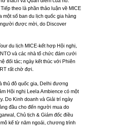
 Thử thách và Quan điểm của nó.
 Tiếp theo là phần thảo luận về MICE
ủa một số ban du lịch quốc gia hàng
o người được mời, do Discover
our du lịch MICE-kết hợp Hội nghị,
u NTO và các nhà tổ chức đám cưới
 đối tác; ngày kết thúc với Phiên
RT rất chờ đợi.
là thủ đô quốc gia, Delhi đương
âm Hội nghị Leela Ambience có một
y. Do Kinh doanh và Giải trí ngày
hàng đầu cho đến người mua do
Agarwal, Chủ tịch & Giám đốc điều
y mô kể từ năm ngoái, chương trình