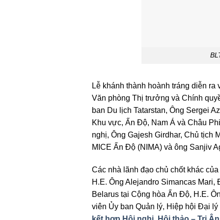
BLT
Lễ khánh thành hoành tráng diễn ra
Văn phòng Thị trưởng và Chính quyề
ban Du lịch Tatarstan, Ông Sergei 
Khu vực, Ấn Độ, Nam Á và Châu Phi,
nghị, Ông Gajesh Girdhar, Chủ tịch M
MICE Ấn Độ (NIMA) và ông Sanjiv Aga
Các nhà lãnh đạo chủ chốt khác của
H.E. Ông Alejandro Simancas Mari, Đ
Belarus tại Cộng hòa Ấn Độ, H.E. 
viên Ủy ban Quản lý, Hiệp hội Đại l
kết hợp Hội nghị, Hội thảo – Tri Â