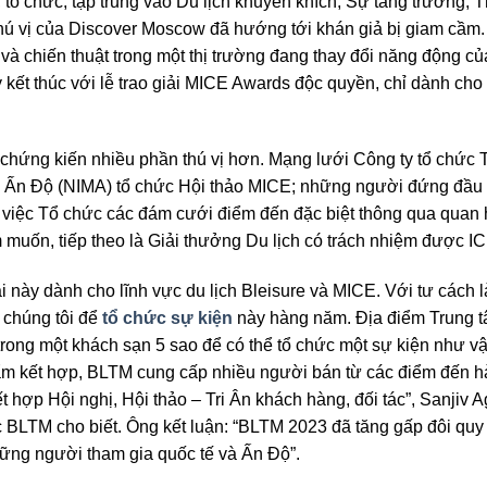
, tổ chức, tập trung vào Du lịch khuyến khích, Sự tăng trưởng,
 thú vị của Discover Moscow đã hướng tới khán giả bị giam cầm.
 và chiến thuật trong một thị trường đang thay đổi năng động c
 kết thúc với lễ trao giải MICE Awards độc quyền, chỉ dành ch
chứng kiến nhiều phần thú vị hơn. Mạng lưới Công ty tổ chức T
tác Ấn Độ (NIMA) tổ chức Hội thảo MICE; những người đứng đầ
việc Tổ chức các đám cưới điểm đến đặc biệt thông qua quan hệ
uốn, tiếp theo là Giải thưởng Du lịch có trách nhiệm được IC
ại này dành cho lĩnh vực du lịch Bleisure và MICE. Với tư cách 
a chúng tôi để
tổ chức sự kiện
này hàng năm. Địa điểm Trung t
rong một khách sạn 5 sao để có thể tổ chức một sự kiện như vậ
m kết hợp, BLTM cung cấp nhiều người bán từ các điểm đến 
t hợp Hội nghị, Hội thảo – Tri Ân khách hàng, đối tác”, Sanjiv 
ức BLTM cho biết. Ông kết luận: “BLTM 2023 đã tăng gấp đôi qu
ững người tham gia quốc tế và Ấn Độ”.