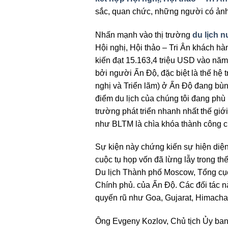
sắc, quan chức, những người có ảnh
Nhấn mạnh vào thị trường
du lịch 
Hội nghị, Hội thảo – Tri Ân khách h
kiến đạt 15.163,4 triệu USD vào nă
bởi người Ấn Độ, đặc biệt là thế hệ
nghị và Triển lãm) ở Ấn Độ đang bùn
điểm du lịch của chúng tôi đang phù
trường phát triển nhanh nhất thế gi
như BLTM là chìa khóa thành công củ
Sự kiện này chứng kiến sự hiện diện
cuộc tụ họp vốn đã lừng lẫy trong thế
Du lịch Thành phố Moscow, Tổng c
Chính phủ. của Ấn Độ. Các đối tác nà
quyến rũ như Goa, Gujarat, Himacha
Ông Evgeny Kozlov, Chủ tịch Ủy ban