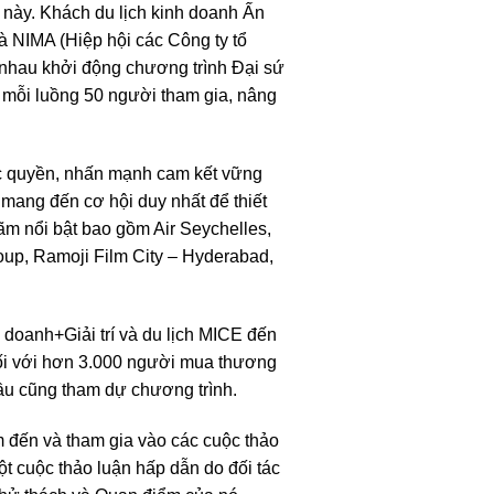
c này. Khách du lịch kinh doanh Ấn
 NIMA (Hiệp hội các Công ty tổ
g nhau khởi động chương trình Đại sứ
mỗi luồng 50 người tham gia, nâng
ộc quyền, nhấn mạnh cam kết vững
 mang đến cơ hội duy nhất để thiết
 lãm nổi bật bao gồm Air Seychelles,
oup, Ramoji Film City – Hyderabad,
oanh+Giải trí và du lịch MICE đến
nối với hơn 3.000 người mua thương
ầu cũng tham dự chương trình.
m đến và tham gia vào các cuộc thảo
 cuộc thảo luận hấp dẫn do đối tác