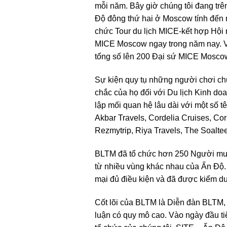
mỗi năm. Bây giờ chúng tôi đang trên
Độ đông thứ hai ở Moscow tính đến 
chức Tour du lịch MICE-kết hợp Hội 
MICE Moscow ngay trong năm nay. Và
tổng số lên 200 Đại sứ MICE Moscow
Sự kiện quy tụ những người chơi chủ
chắc của họ đối với Du lịch Kinh doa
lập mối quan hệ lâu dài với một số tê
Akbar Travels, Cordelia Cruises, Co
Rezmytrip, Riya Travels, The Soaltee
BLTM đã tổ chức hơn 250 Người mua 
từ nhiều vùng khác nhau của Ấn Độ. 
mại đủ điều kiện và đã được kiểm d
Cốt lõi của BLTM là Diễn đàn BLTM, 
luận có quy mô cao. Vào ngày đầu t