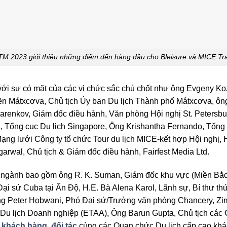
M 2023 giới thiệu những điểm đến hàng đầu cho Bleisure và MICE Tr
 với sự có mặt của các vị chức sắc chủ chốt như ông Evgeny K
n Mátxcơva, Chủ tịch Ủy ban Du lịch Thành phố Mátxcơva, ôn
Azarenkov, Giám đốc điều hành, Văn phòng Hội nghị St. Peters
 Tổng cục Du lịch Singapore, Ông Krishantha Fernando, Tổng
ạng lưới Công ty tổ chức Tour du lịch MICE-kết hợp Hội nghị, H
rwal, Chủ tịch & Giám đốc điều hành, Fairfest Media Ltd.
 ngành bao gồm ông R. K. Suman, Giám đốc khu vực (Miền Bắc)
ại sứ Cuba tại Ấn Độ, H.E. Bà Alena Karol, Lãnh sự, Bí thư t
Ông Peter Hobwani, Phó Đại sứ/Trưởng văn phòng Chancery, Z
ý Du lịch Doanh nghiệp (ETAA), Ông Barun Gupta, Chủ tịch các
n khách hàng, đối tác
cùng các Quan chức Du lịch cấp cao khá