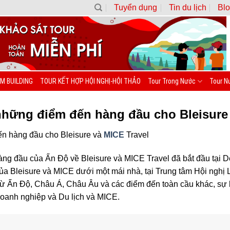
Tuyển dụng
Tin du lịch
Blo
M BUILDING
TOUR KẾT HỢP HỘI NGHỊ-HỘI THẢO
Tour Trong Nước
Tour N
những điểm đến hàng đầu cho Bleisure
ến hàng đầu cho Bleisure và
MICE
Travel
àng đầu của Ấn Độ về Bleisure và MICE Travel đã bắt đầu tại D
ủa Bleisure và MICE dưới một mái nhà, tại Trung tâm Hội nghị
 từ Ấn Độ, Châu Á, Châu Âu và các điểm đến toàn cầu khác, sự k
Doanh nghiệp và Du lịch và MICE.