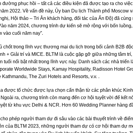
 đường phục hồi – tất cả các điều kiện đã được tạo ra cho việ
năm 2022. Về vấn đề này, Ủy ban Du lịch Thành phố Moscow và
nghị, Hội thảo – Tri Ân khách hàng, đối tác của Ấn Độ) đã cùn
o năm 2024, chương trình dự kiến sẽ mở rộng với bốn luồng, 
 vào cuối năm nay”.
 chốt trong lĩnh vực thương mại du lịch trong bối cảnh B2B đ
nh + Giải trí và MICE. BLTM là cuộc gặp gỡ giữa những tâm trí,
n tuổi nổi bật nhất trong lĩnh vực này. Danh sách các nhà triển
rporate Worldwide Stays, Kamay Hospitality, Radisson Hotel Gr
 Kathmandu, The Zuri Hotels and Resorts, v.v. .
được tổ chức được lựa chọn cẩn thận từ các phân khúc Kinh d
Ngoài ra, chương trình còn mang đến cơ hội tuyệt vời để kết 
uyệt từ khu vực Delhi & NCR. Hơn 60 Wedding Planner hàng đ
cho phép người tham dự đi sâu vào các bài thuyết trình về điể
iên của BLTM 2023, những người tham dự có cơ hội tham dự một