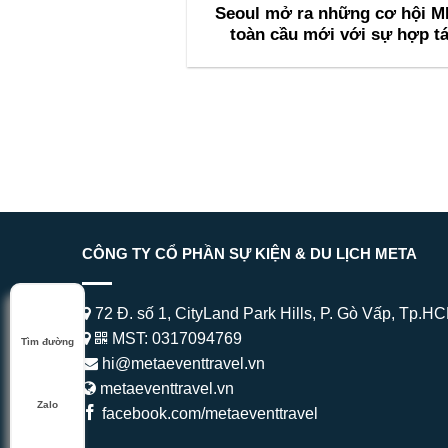
Seoul mở ra những cơ hội M
toàn cầu mới với sự hợp t
cùng INCON để thu hút các 
nghị quốc tế trong tương l
CÔNG TY CỔ PHẦN SỰ KIỆN & DU LỊCH META
72 Đ. số 1, CityLand Park Hills, P. Gò Vấp, Tp.H
MST: 0317094769
Tìm đường
hi@metaeventtravel.vn
metaeventtravel.vn
Zalo
facebook.com/metaeventtravel