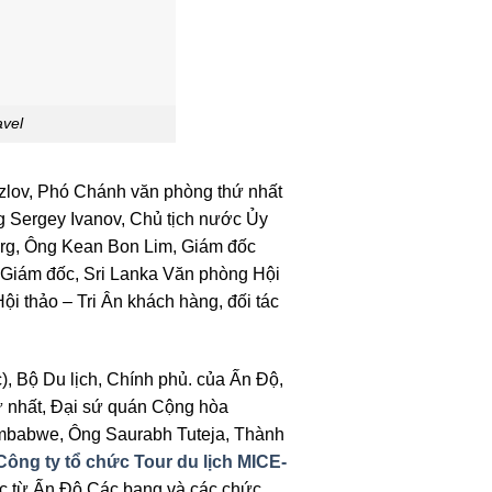
avel
ozlov, Phó Chánh văn phòng thứ nhất
g Sergey Ivanov, Chủ tịch nước Ủy
burg, Ông Kean Bon Lim, Giám đốc
 Giám đốc, Sri Lanka Văn phòng Hội
ội thảo – Tri Ân khách hàng, đối tác
, Bộ Du lịch, Chính phủ. của Ấn Độ,
hứ nhất, Đại sứ quán Cộng hòa
imbabwe, Ông Saurabh Tuteja, Thành
Công ty tổ chức Tour du lịch MICE-
c từ Ấn Độ Các bang và các chức