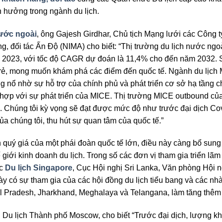
 hưởng trong ngành du lịch.
nước ngoài
, ông Gajesh Girdhar, Chủ tịch Mạng lưới các Công t
àng, đối tác Ấn Độ (NIMA) cho biết: “Thị trường du lịch nước n
m 2023, với tốc độ CAGR dự đoán là 11,4% cho đến năm 2032. 
 trẻ, mong muốn khám phá các điểm đến quốc tế. Ngành du lịch
g nổ nhờ sự hỗ trợ của chính phủ và phát triển cơ sở hạ tầng c
 hợp với sự phát triển của MICE. Thị trường MICE outbound của
ới. Chúng tôi kỳ vọng sẽ đạt được mức độ như trước đại dịch C
a chúng tôi, thu hút sự quan tâm của quốc tế.”
 quý giá của một phái đoàn quốc tế lớn, điều này càng bổ sung
 giới kinh doanh du lịch. Trong số các đơn vị tham gia triển lãm
ục
Du lịch Singapore
, Cục Hội nghị Sri Lanka, Văn phòng Hội ng
y có sự tham gia của các hội đồng du lịch tiểu bang và các nh
l Pradesh, Jharkhand, Meghalaya và Telangana, làm tăng thêm
 Du lịch Thành phố Moscow, cho biết “Trước đại dịch, lượng k