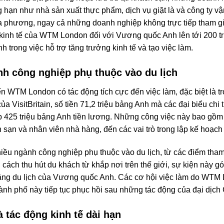
ạn như nhà sản xuất thực phẩm, dịch vụ giặt là và công ty vận tả
ịa phương, ngay cả những doanh nghiệp không trực tiếp tham g
g kinh tế của WTM London đối với Vương quốc Anh lên tới 200 t
 trong việc hỗ trợ tăng trưởng kinh tế và tạo việc làm.
nh công nghiệp phụ thuộc vào du lịch
n WTM London có tác động tích cực đến việc làm, đặc biệt là tro
của VisitBritain, số tiền 71,2 triệu bảng Anh mà các đại biểu chi
425 triệu bảng Anh tiền lương. Những công việc này bao gồm từ 
ạn và nhân viên nhà hàng, đến các vai trò trong lập kế hoạch s
iều ngành công nghiệp phụ thuộc vào du lịch, từ các điểm tha
cách thu hút du khách từ khắp nơi trên thế giới, sự kiện này 
ng du lịch của Vương quốc Anh. Các cơ hội việc làm do WTM Lo
thành phố này tiếp tục phục hồi sau những tác động của đại dịc
à tác động kinh tế dài hạn