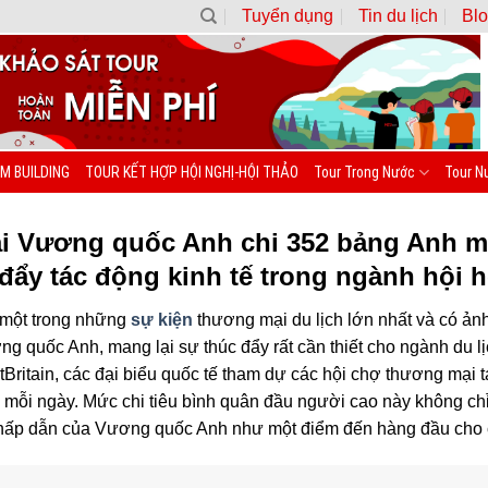
Tuyển dụng
Tin du lịch
Blo
M BUILDING
TOUR KẾT HỢP HỘI NGHỊ-HỘI THẢO
Tour Trong Nước
Tour N
tại Vương quốc Anh chi 352 bảng Anh mỗ
đẩy tác động kinh tế trong ngành hội h
 một trong những
sự kiện
thương mại du lịch lớn nhất và có ảnh
ng quốc Anh, mang lại sự thúc đẩy rất cần thiết cho ngành du l
sitBritain, các đại biểu quốc tế tham dự các hội chợ thương m
mỗi ngày. Mức chi tiêu bình quân đầu người cao này không chỉ 
hấp dẫn của Vương quốc Anh như một điểm đến hàng đầu cho c