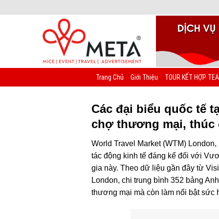
Chuyển
đến
nội
dung
Trang Chủ
Giới Thiệu
TOUR KẾT HỢP TEA
Các đại biểu quốc tế 
chợ thương mại, thúc 
World Travel Market (WTM) London,
tác động kinh tế đáng kể đối với Vươ
gia này. Theo dữ liệu gần đây từ Vi
London, chi trung bình 352 bảng Anh 
thương mại mà còn làm nổi bật sức 