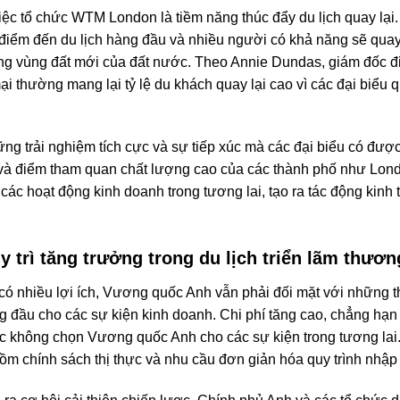
việc tổ chức WTM London là tiềm năng thúc đẩy du lịch quay lại
iểm đến du lịch hàng đầu và nhiều người có khả năng sẽ quay lạ
ững vùng đất mới của đất nước. Theo Annie Dundas, giám đốc đ
mại thường mang lại tỷ lệ du khách quay lại cao vì các đại biểu
g trải nghiệm tích cực và sự tiếp xúc mà các đại biểu có đư
 và điểm tham quan chất lượng cao của các thành phố như Lond
gia các hoạt động kinh doanh trong tương lai, tạo ra tác động kin
y trì tăng trưởng trong du lịch triển lãm thươ
có nhiều lợi ích, Vương quốc Anh vẫn phải đối mặt với những th
đầu cho các sự kiện kinh doanh. Chi phí tăng cao, chẳng hạn 
ức không chọn Vương quốc Anh cho các sự kiện trong tương lai.
ồm chính sách thị thực và nhu cầu đơn giản hóa quy trình nhập 