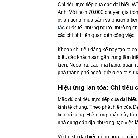
Chi tiêu trực tiếp của các đại biểu
Anh. Với hơn 70.000 chuyên gia tron
ở, ăn uống, mua sắm và phương tiện đ
tác
quốc tế, những người thường chi t
các chi phí liên quan đến công việc.
Khoản chi tiêu đáng kể này tạo ra c
biệt, các khách sạn gần trung tâm tr
kiện. Ngoài ra, các nhà hàng, quán
phá thành phố ngoài giờ diễn ra sự 
Hiệu ứng lan tỏa: Chi tiêu 
Mặc dù chi tiêu trực tiếp của đại b
kinh tế chung. Theo phát hiện của De
lịch bổ sung. Hiệu ứng nhân này là k
nhà cung cấp địa phương, tạo việc là
Ví dụ, khi đại biểu dùng bữa tại cá