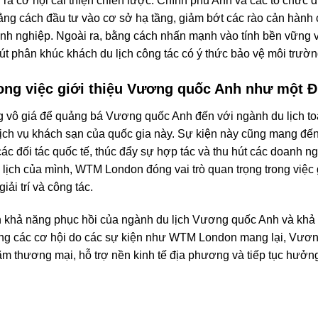
ra cơ hội cải thiện chiến lược. Chính phủ Anh và các tổ chức d
ằng cách đầu tư vào cơ sở hạ tầng, giảm bớt các rào cản hàn
nh nghiệp. Ngoài ra, bằng cách nhấn mạnh vào tính bền vững và
t phân khúc khách du lịch công tác có ý thức bảo vệ môi trườ
ong việc giới thiệu Vương quốc Anh như một 
 vô giá để quảng bá Vương quốc Anh đến với ngành du lịch toà
dịch vụ khách sạn của quốc gia này. Sự kiện này cũng mang đến
ác đối tác quốc tế, thúc đẩy sự hợp tác và thu hút các doanh n
lịch của mình, WTM London đóng vai trò quan trọng trong việc g
iải trí và công tác.
 khả năng phục hồi của ngành du lịch Vương quốc Anh và khả 
ụng các cơ hội do các sự kiện như WTM London mang lại, Vươn
lãm thương mại, hỗ trợ nền kinh tế địa phương và tiếp tục hưởng