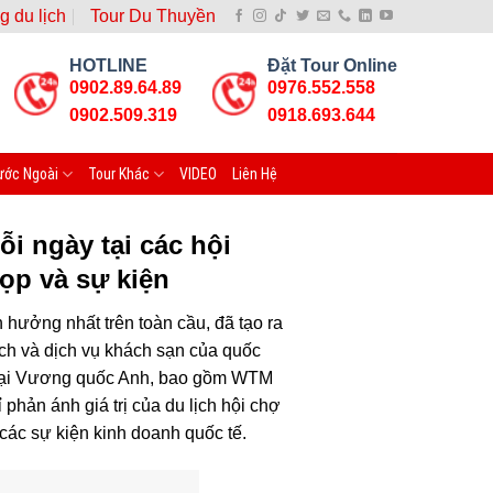
g du lịch
Tour Du Thuyền
HOTLINE
Đặt Tour Online
0902.89.64.89
0976.552.558
0902.509.319
0918.693.644
ước Ngoài
Tour Khác
VIDEO
Liên Hệ
i ngày tại các hội
ọp và sự kiện
 hưởng nhất trên toàn cầu, đã tạo ra
ịch và dịch vụ khách sạn của quốc
ại tại Vương quốc Anh, bao gồm WTM
phản ánh giá trị của du lịch hội chợ
ác sự kiện kinh doanh quốc tế.