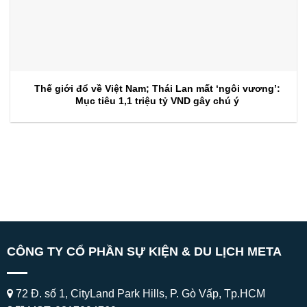
Thế giới đổ về Việt Nam; Thái Lan mất ‘ngôi vương’:
Mục tiêu 1,1 triệu tỷ VND gây chú ý
CÔNG TY CỔ PHẦN SỰ KIỆN & DU LỊCH META
72 Đ. số 1, CityLand Park Hills, P. Gò Vấp, Tp.HCM