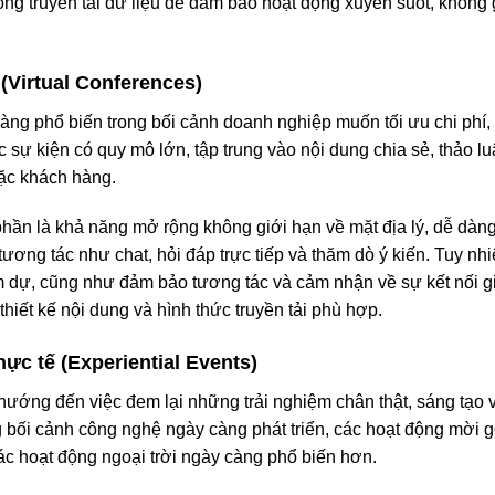
ong truyền tải dữ liệu để đảm bảo hoạt động xuyên suốt, không 
 (Virtual Conferences)
càng phổ biến trong bối cảnh doanh nghiệp muốn tối ưu chi phí,
 sự kiện có quy mô lớn, tập trung vào nội dung chia sẻ, thảo 
oặc khách hàng.
phần là khả năng mở rộng không giới hạn về mặt địa lý, dễ dàng t
tương tác như chat, hỏi đáp trực tiếp và thăm dò ý kiến. Tuy nh
m dự, cũng như đảm bảo tương tác và cảm nhận về sự kết nối gi
thiết kế nội dung và hình thức truyền tải phù hợp.
hực tế (Experiential Events)
ế hướng đến việc đem lại những trải nghiệm chân thật, sáng tạo
g bối cảnh công nghệ ngày càng phát triển, các hoạt động mời 
c hoạt động ngoại trời ngày càng phổ biến hơn.