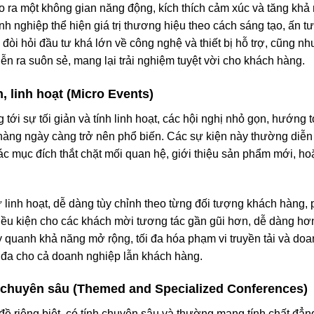
tạo ra một không gian năng động, kích thích cảm xúc và tăng kh
h nghiệp thể hiện giá trị thương hiệu theo cách sáng tạo, ấn
 đòi hỏi đầu tư khá lớn về công nghệ và thiết bị hỗ trợ, cũng n
n ra suôn sẻ, mang lại trải nghiệm tuyệt vời cho khách hàng.
, linh hoạt (Micro Events)
ới sự tối giản và tính linh hoạt, các hội nghị nhỏ gọn, hướng t
hàng ngày càng trở nên phổ biến. Các sự kiện này thường diễn r
mục đích thắt chặt mối quan hệ, giới thiệu sản phẩm mới, hoặc 
ự linh hoạt, dễ dàng tùy chỉnh theo từng đối tượng khách hàng
ều kiện cho các khách mời tương tác gần gũi hơn, dễ dàng hơn 
quanh khả năng mở rộng, tối đa hóa phạm vi truyền tải và doanh
 đa cho cả doanh nghiệp lẫn khách hàng.
, chuyên sâu (Themed and Specialized Conferences)
đề riêng biệt, có tính chuyên sâu và thường mang tính chất đẳ