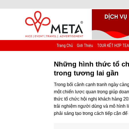
Chuyển
đến
nội
dung
Trang Chủ
Giới Thiệu
TOUR KẾT HỢP TEA
Những hình thức tổ ch
trong tương lai gần
Trong bối cảnh cạnh tranh ngày càng 
một chiến lược quan trọng giúp doa
thức tổ chức hội nghị khách hàng 2
trải nghiệm người dùng và mô hình l
phải sáng tạo trong cách tiếp cận 