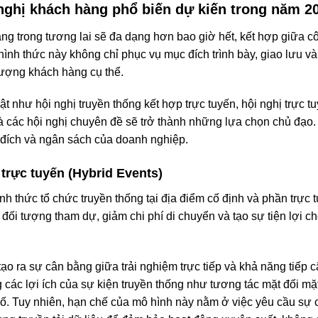
nghị khách hàng phổ biến dự kiến trong năm 2
ng trong tương lai sẽ đa dạng hơn bao giờ hết, kết hợp giữa cô
hình thức này không chỉ phục vụ mục đích trình bày, giao lưu 
tượng khách hàng cụ thể.
t như hội nghị truyền thống kết hợp trực tuyến, hội nghị trực t
 và các hội nghị chuyên đề sẽ trở thành những lựa chọn chủ đạo
c đích và ngân sách của doanh nghiệp.
 trực tuyến (Hybrid Events)
ình thức tổ chức truyền thống tại địa điểm cố định và phần trự
ối tượng tham dự, giảm chi phí di chuyển và tạo sự tiện lợi c
ạo ra sự cân bằng giữa trải nghiệm trực tiếp và khả năng tiếp c
 các lợi ích của sự kiện truyền thống như tương tác mặt đối mặ
số. Tuy nhiên, hạn chế của mô hình này nằm ở việc yêu cầu sự 