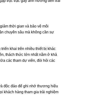
gặp trục trặc gây ảnh hưởng đến trải
 giảm thời gian và bảo vệ môi
luận chuyên sâu mà không cần sự
riển khai trên nhiều thiết bị khác
iên, thách thức lớn nhất nằm ở khả
ữa các tham dự viên, đòi hỏi các
 và độc đáo để ghi nhớ thương hiệu
gọi khách hàng tham gia trải nghiệm