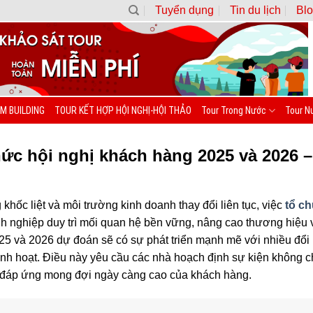
Tuyển dụng
Tin du lịch
Blo
M BUILDING
TOUR KẾT HỢP HỘI NGHỊ-HỘI THẢO
Tour Trong Nước
Tour N
ức hội nghị khách hàng 2025 và 2026 
khốc liệt và môi trường kinh doanh thay đổi liên tục, việc
tổ c
nh nghiệp duy trì mối quan hệ bền vững, nâng cao thương hiệu
025 và 2026 dự đoán sẽ có sự phát triển mạnh mẽ với nhiều đổ
inh hoạt. Điều này yêu cầu các nhà hoạch định sự kiện không 
để đáp ứng mong đợi ngày càng cao của khách hàng.