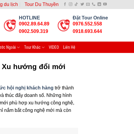
g du lịch
Tour Du Thuyền
HOTLINE
Đặt Tour Online
0902.89.64.89
0976.552.558
0902.509.319
0918.693.644
ước Ngoài
Tour Khác
VIDEO
Liên Hệ
– Xu hướng đổi mới
hức hội nghị khách hàng
trở thành
 và thúc đẩy doanh số. Những hình
i mới phù hợp xu hướng công nghệ,
chỉ nắm bắt công nghệ mới mà còn