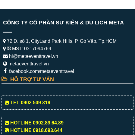
CÔNG TY CỔ PHẦN SỰ KIỆN & DU LỊCH META
72 Đ. số 1, CityLand Park Hills, P. Gò Vấp, Tp.HCM
MST: 0317094769
hi@metaeventtravel.vn
metaeventtravel.vn
facebook.com/metaeventtravel
HỖ TRỢ TƯ VẤN
TEL 0902.509.319
HOTLINE 0902.89.64.89
HOTLINE 0918.693.644