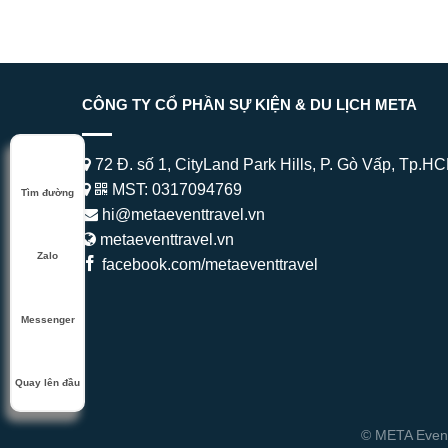
CÔNG TY CỔ PHẦN SỰ KIỆN & DU LỊCH META
72 Đ. số 1, CityLand Park Hills, P. Gò Vấp, Tp.H
MST: 0317094769
Tìm đường
hi@metaeventtravel.vn
metaeventtravel.vn
Zalo
facebook.com/metaeventtravel
Messenger
Quay lên đầu
© META Event 