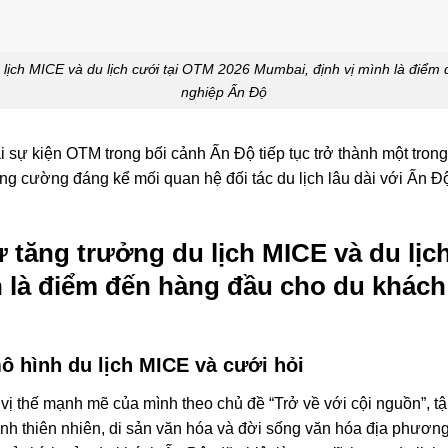
u lịch MICE và du lịch cưới tại OTM 2026 Mumbai, định vị mình là điể
nghiệp Ấn Độ
i sự kiện OTM trong bối cảnh Ấn Độ tiếp tục trở thành một tron
ăng cường đáng kể mối quan hệ đối tác du lịch lâu dài với Ấn Độ
ự tăng trưởng du lịch MICE và du lịc
h là điểm đến hàng đầu cho du khác
ô hình du lịch MICE và cưới hỏi
 thế mạnh mẽ của mình theo chủ đề “Trở về với cội nguồn”, t
nh thiên nhiên, di sản văn hóa và đời sống văn hóa địa phương