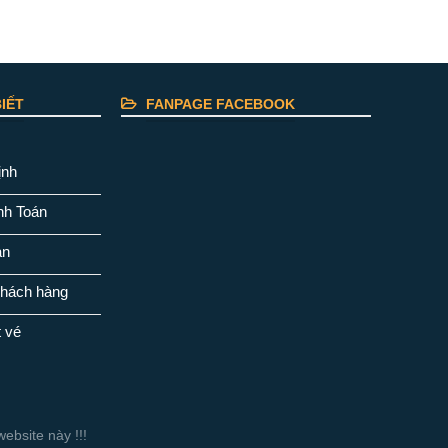
IẾT
FANPAGE FACEBOOK
ịnh
nh Toán
ản
khách hàng
t vé
ebsite này !!!