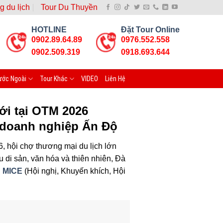
g du lịch
Tour Du Thuyền
HOTLINE
Đặt Tour Online
0902.89.64.89
0976.552.558
0902.509.319
0918.693.644
ước Ngoài
Tour Khác
VIDEO
Liên Hệ
ới tại OTM 2026
 doanh nghiệp Ấn Độ
, hội chợ thương mại du lịch lớn
 di sản, văn hóa và thiên nhiên, Đà
h MICE
(Hội nghị, Khuyến khích, Hội