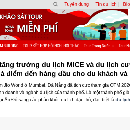
Tuyển dụng
Tin du lịch
Blo
M BUILDING
TOUR KẾT HỢP HỘI NGHỊ-HỘI THẢO
Tour Trong Nước
Tour N
tăng trưởng du lịch MICE và du lịch cư
 là điểm đến hàng đầu cho du khách và
âm Jio World ở Mumbai, Đà Nẵng đã tích cực tham gia OTM 2026
nh doanh và ngành du lịch của thành phố. Là một thành phố giàu
ại Ấn Độ sang các phân khúc du lịch đặc thù, đặc biệt là
du lịc