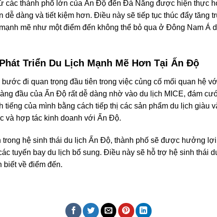
ừ các thành phố lớn của Ấn Độ đến Đà Nẵng được hiện thực hó
nên dễ dàng và tiết kiệm hơn. Điều này sẽ tiếp tục thúc đẩy tăng 
ển mạnh mẽ như một điểm đến không thể bỏ qua ở Đông Nam Á d
Phát Triển Du Lịch Mạnh Mẽ Hơn Tại Ấn Độ
ước đi quan trọng đầu tiên trong việc củng cố mối quan hệ với 
àng đầu của Ấn Độ rất dễ dàng nhờ vào du lịch MICE, đám cướ
iếng của mình bằng cách tiếp thị các sản phẩm du lịch giàu văn
ác và hợp tác kinh doanh với Ấn Độ.
trong hệ sinh thái du lịch Ấn Độ, thành phố sẽ được hưởng lợi 
c tuyến bay du lịch bổ sung. Điều này sẽ hỗ trợ hệ sinh thái d
 biết về điểm đến.