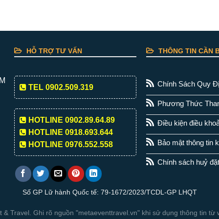
HỖ TRỢ TƯ VẤN
THÔNG TIN CẦN B
CM
Chính Sách Quy Đ
TEL 0902.509.319
Phương Thức Tha
HOTLINE 0902.89.64.89
Điều kiện điều kho
HOTLINE 0918.693.644
Bảo mật thông tin 
HOTLINE 0976.552.558
Chính sách huỷ đặ
Số GP Lữ hành Quốc tế: 79-1672/2023/TCDL-GP LHQT
& Travel. Ghi rõ nguồn "metaeventtravel.vn" khi sử dụng thông tin từ w