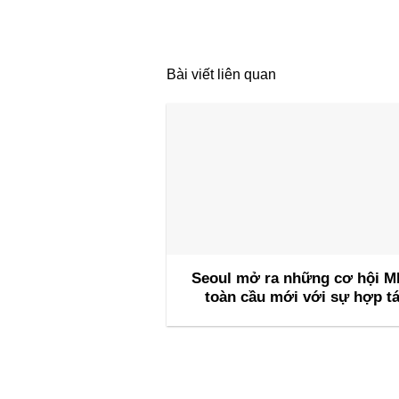
Bài viết liên quan
Seoul mở ra những cơ hội M
toàn cầu mới với sự hợp t
cùng INCON để thu hút các 
nghị quốc tế trong tương l