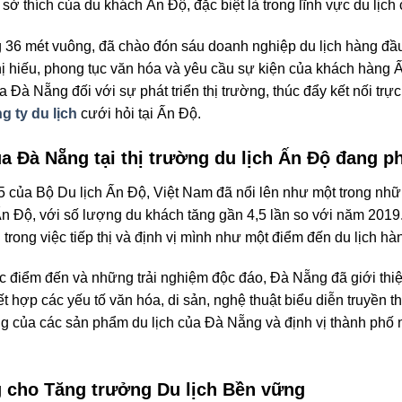
 sở thích của du khách Ấn Độ, đặc biệt là trong lĩnh vực du lịch
 36 mét vuông, đã chào đón sáu doanh nghiệp du lịch hàng đầu
hị hiếu, phong tục văn hóa và yêu cầu sự kiện của khách hàng 
 Nẵng đối với sự phát triển thị trường, thúc đẩy kết nối trực ti
g ty du lịch
cưới hỏi tại Ấn Độ.
 Đà Nẵng tại thị trường du lịch Ấn Độ đang p
của Bộ Du lịch Ấn Độ, Việt Nam đã nổi lên như một trong nhữn
n Độ, với số lượng du khách tăng gần 4,5 lần so với năm 2019
rong việc tiếp thị và định vị mình như một điểm đến du lịch hà
 điểm đến và những trải nghiệm độc đáo, Đà Nẵng đã giới thiệu
ết hợp các yếu tố văn hóa, di sản, nghệ thuật biểu diễn truyền
g của các sản phẩm du lịch của Đà Nẵng và định vị thành phố 
 cho Tăng trưởng Du lịch Bền vững