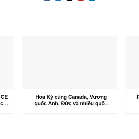
ICE
Hoa Kỳ cùng Canada, Vương
ác
quốc Anh, Đức và nhiều quốc
hội
gia khác tổ chức sự kiện M&I
d
ai
Flagship Nashville 2026