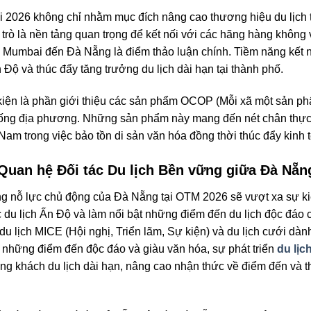
2026 không chỉ nhằm mục đích nâng cao thương hiệu du lịch t
 trò là nền tảng quan trọng để kết nối với các hãng hàng không 
 Mumbai đến Đà Nẵng là điểm thảo luận chính. Tiềm năng kết nố
 Độ và thúc đẩy tăng trưởng du lịch dài hạn tại thành phố.
 kiện là phần giới thiệu các sản phẩm OCOP (Mỗi xã một sản p
ống địa phương. Những sản phẩm này mang đến nét chân thực c
Nam trong việc bảo tồn di sản văn hóa đồng thời thúc đẩy kinh 
 Quan hệ Đối tác Du lịch Bền vững giữa Đà Nẵn
ng nỗ lực chủ động của Đà Nẵng tại OTM 2026 sẽ vượt xa sự ki
c du lịch Ấn Độ và làm nổi bật những điểm đến du lịch độc đáo
du lịch MICE (Hội nghị, Triển lãm, Sự kiện) và du lịch cưới dà
 những điểm đến độc đáo và giàu văn hóa, sự phát triển
du lịc
ợng khách du lịch dài hạn, nâng cao nhận thức về điểm đến và th