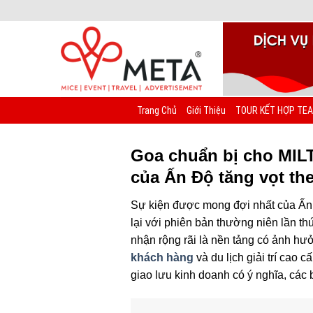
Chuyển
đến
nội
dung
Trang Chủ
Giới Thiệu
TOUR KẾT HỢP TEA
Goa chuẩn bị cho MILT
của Ấn Độ tăng vọt th
Sự kiện được mong đợi nhất của Ấn 
lại với phiên bản thường niên lần 
nhận rộng rãi là nền tảng có ảnh hư
khách hàng
và du lịch giải trí cao 
giao lưu kinh doanh có ý nghĩa, các