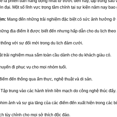
ẽ là phiên bản năng động nhất từ ​​trước đến nay, tập trung sâu
n đại. Một số lĩnh vực trọng tâm chính tại sự kiện năm nay bao
ệm:
Mang đến những trải nghiệm đặc biệt có sức ảnh hưởng ở 
hững địa điểm ít được biết đến nhưng hấp dẫn cho du lịch theo
thống với sự đổi mới trong du lịch đám cưới.
t trải nghiệm mua sắm toàn cầu dành cho du khách giàu có.
huyến đi phục vụ cho mọi nhóm tuổi.
điểm đến thông qua ẩm thực, nghệ thuật và di sản.
Tập trung vào các hành trình liền mạch do công nghệ thúc đẩy.
phim ảnh và sự gia tăng của các điểm đến xuất hiện trong các 
ch tùy chỉnh cho mọi sở thích độc đáo.