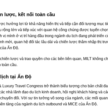
 lược, kết nối toàn cầu
được hưởng lợi từ khả năng hiển thị và tiếp cận đối tượng mục 
 rộng lớn và tiếp xúc với quan hệ công chúng được tuyển chọn
ịnh vị mình ở vị trí hàng đầu trong ngành du lịch đang phát triển
nh mới, quan hệ đối tác lâu dài và chiến lược thâm nhập thị t
 của Ấn Độ.
ết chiến lược và trao quyền cho các bên liên quan, MILT không ch
 toàn cầu.
lịch tại Ấn Độ
Luxury Travel Congress trở thành biểu tượng cho bản chất đang
 các nhà lãnh đạo du lịch kinh doanh, hội nghị khách hàng và c
chuyển đổi. Với sự tin tưởng vô song của ngành, các mối quan
à nền tảng của ngành du lịch outbound và MICE của Ấn Độ.