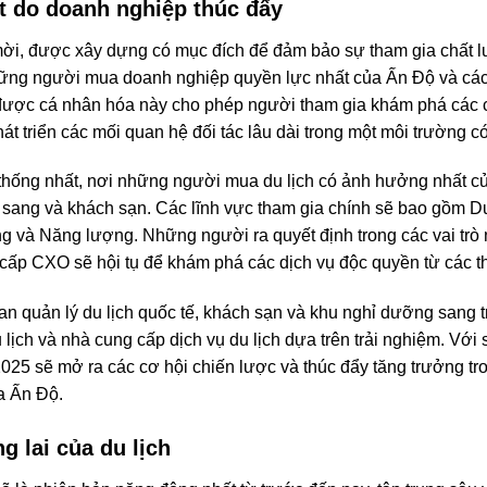
t do doanh nghiệp thúc đẩy
ời, được xây dựng có mục đích để đảm bảo sự tham gia chất 
những người mua doanh nghiệp quyền lực nhất của Ấn Độ và các
được cá nhân hóa này cho phép người tham gia khám phá các ch
t triển các mối quan hệ đối tác lâu dài trong một môi trường c
thống nhất, nơi những người mua du lịch có ảnh hưởng nhất c
g sang và khách sạn. Các lĩnh vực tham gia chính sẽ bao gồm 
g và Năng lượng. Những người ra quyết định trong các vai trò
o cấp CXO sẽ hội tụ để khám phá các dịch vụ độc quyền từ các 
 quản lý du lịch quốc tế, khách sạn và khu nghỉ dưỡng sang t
lịch và nhà cung cấp dịch vụ du lịch dựa trên trải nghiệm. Với
25 sẽ mở ra các cơ hội chiến lược và thúc đẩy tăng trưởng tr
a Ấn Độ.
g lai của du lịch