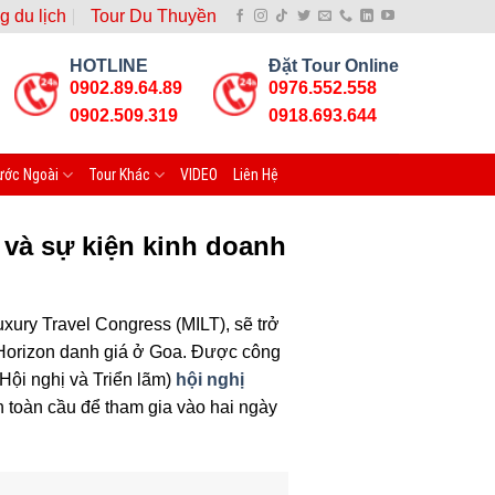
g du lịch
Tour Du Thuyền
HOTLINE
Đặt Tour Online
0902.89.64.89
0976.552.558
0902.509.319
0918.693.644
ước Ngoài
Tour Khác
VIDEO
Liên Hệ
 và sự kiện kinh doanh
uxury Travel Congress (MILT), sẽ trở
a Horizon danh giá ở Goa. Được công
Hội nghị và Triển lãm)
hội nghị
ên toàn cầu để tham gia vào hai ngày