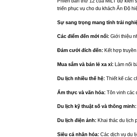
Phiên bản thứ 12 của MILT dự kiến ​​s
triển phục vụ cho du khách Ấn Độ hiệ
Sự sang trọng mang tính trải nghi
Các điểm đến mới nổi:
Giới thiệu n
Đám cưới đích đến:
Kết hợp truyền 
Mua sắm và bán lẻ xa xỉ:
Làm nổi bậ
Du lịch nhiều thế hệ:
Thiết kế các c
Ẩm thực và văn hóa:
Tôn vinh các 
Du lịch kỹ thuật số và thông minh:
Du lịch điện ảnh:
Khai thác du lịch 
Siêu cá nhân hóa:
Các dịch vụ du lị