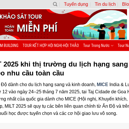
Tuyển dụng
Tin du lịch
Blo
M BUILDING
TOUR KẾT HỢP HỘI NGHỊ-HỘI THẢO
Tour Trong Nước
Tour N
 2025 khi thị trường du lịch hạng sang
eo nhu cầu toàn cầu
Độ dành cho du lịch hạng sang và kinh doanh,
MICE
India & L
thứ 12 vào ngày 24–25 tháng 7 năm 2025, tại Taj Cidade de Go
ởng nhất của quốc gia dành cho MICE (Hội nghị, Khuyến khích, 
cấp, MILT 2025 sẽ quy tụ các bên liên quan chính từ Ấn Độ và tr
 buổi học được tuyển chọn và các cơ hội giao lưu vô song.