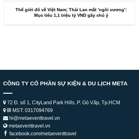
Thế giới đổ về Việt Nam; Thái Lan mất ‘ngôi vương’:
Mục tiêu 1,1 triệu tỷ VND gây chú ý
CÔNG TY CỔ PHẦN SỰ KIỆN & DU LỊCH META
72 Đ. số 1, CityLand Park Hills, P. Gò Vấp, Tp.HCM
MST: 0317094769
hi@metaeventtravel.vn
metaeventtravel.vn
facebook.com/metaeventtravel