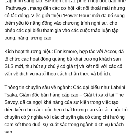
Lập trình sáng tạo: Sự kiện có các phiên họp độc đáo như
‘Pathways’, mang đến các cơ hội kết nối thoải mái nhưng
có tác động. Việc giới thiệu ‘Power Hour’ mới đã bổ sung
thêm yếu tố năng động vào chương trình nghị sự, cho
phép các đại biểu tham gia vào các cuộc thảo luận tập
trung, năng lượng cao.
Kích hoạt thương hiệu: Ennismore, hợp tác với Accor, đã
tổ chức các hoạt động quảng bá khai trương khách sạn
SLS mới, thu hút sự chú ý có giá trị và kết nối với các cố
vấn về dịch vụ xa xỉ theo cách chân thực và bổ ích.
Thông tin chuyên sâu về ngành: Các đại biểu như Labrini
Tsaka, Giám đốc bán hàng cấp cao – Giải trí xa xỉ tại The
Savoy, đã ca ngợi khả năng của sự kiện trong việc tạo
điều kiện cho các cuộc hẹn chất lượng cao và các cuộc trò
chuyện có ý nghĩa với các chuyên gia có cùng chí hướng
cam kết theo đuổi sự xuất sắc trong ngành dịch vụ khách
sạn.