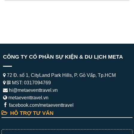
CÔNG TY CỔ PHẦN SỰ KIỆN & DU LỊCH META
72 Đ. số 1, CityLand Park Hills, P. Gò Vấp, Tp.HCM
MST: 0317094769
hi@metaeventtravel.vn
metaeventtravel.vn
facebook.com/metaeventtravel
HỖ TRỢ TƯ VẤN