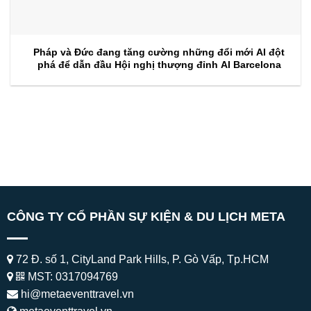
Pháp và Đức đang tăng cường những đổi mới AI đột
phá để dẫn đầu Hội nghị thượng đỉnh AI Barcelona
CÔNG TY CỔ PHẦN SỰ KIỆN & DU LỊCH META
72 Đ. số 1, CityLand Park Hills, P. Gò Vấp, Tp.HCM
MST: 0317094769
hi@metaeventtravel.vn