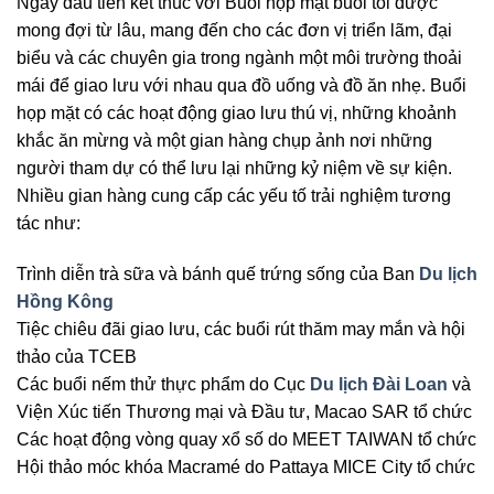
Ngày đầu tiên kết thúc với Buổi họp mặt buổi tối được
mong đợi từ lâu, mang đến cho các đơn vị triển lãm, đại
biểu và các chuyên gia trong ngành một môi trường thoải
mái để giao lưu với nhau qua đồ uống và đồ ăn nhẹ. Buổi
họp mặt có các hoạt động giao lưu thú vị, những khoảnh
khắc ăn mừng và một gian hàng chụp ảnh nơi những
người tham dự có thể lưu lại những kỷ niệm về sự kiện.
Nhiều gian hàng cung cấp các yếu tố trải nghiệm tương
tác như:
Trình diễn trà sữa và bánh quế trứng sống của Ban
Du lịch
Hồng Kông
Tiệc chiêu đãi giao lưu, các buổi rút thăm may mắn và hội
thảo của TCEB
Các buổi nếm thử thực phẩm do Cục
Du lịch Đài Loan
và
Viện Xúc tiến Thương mại và Đầu tư, Macao SAR tổ chức
Các hoạt động vòng quay xổ số do MEET TAIWAN tổ chức
Hội thảo móc khóa Macramé do Pattaya MICE City tổ chức