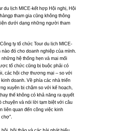
r du lịch MICE-kết hợp Hội nghị, Hội
h hàngp tham gia cũng không thông
 kiện dưới dạng những người tham
Công ty tổ chức Tour du lịch MICE-
ch nào đó cho doanh nghiệp của mình.
có những hệ thống hẹn và mai mối
ược tổ chức cũng bị buộc phải có
ói, các hội chợ thương mại – so với
kinh doanh. Về phía các nhà triển
ờng xuyên bị chậm so với kế hoạch,
thay thế không có khả năng ra quyết
 chuyện và nói lời tạm biệt với câu
ện liên quan đến công việc kinh
 chợ”.
hội, hội thảo và các bài phát biểu