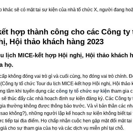
p khác sẽ có mặt tại sự kiện của nhà tổ chức X, người đang hoặ
ết hợp thành công cho các Công ty 
ị, Hội thảo khách hàng 2023
u lịch MICE-kết hợp Hội nghị, Hội thảo khách 
a họ.
cấp không đóng vai trò gì và cuối cùng, họ đóng vai trò chính. 
(Công ty tổ chức Tour du lịch MICE-kết hợp Hội nghị, Hội thảo 
rọng tâm khi tuyển dụng các
công ty tổ chức sự kiện
tham gia c
 sẽ thúc đẩy các nhà hoạch định sự kiện đăng ký. Các Công ty 
 gia thường không được thông báo trước. Và vì bản thân các n
 sao không?), những người lập kế hoạch sự kiện không biết tại 
ực tiếp tại địa điểm. Họ chấp nhận cuộc hẹn gặp mặt đối mặt tạ
 giá cho sự tham gia của họ và các dịch vụ miễn phí tại chỗ.