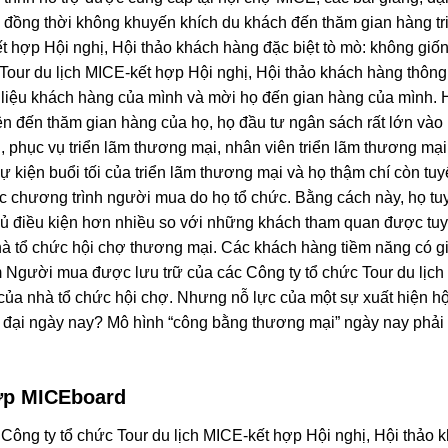
y đồng thời không khuyến khích du khách đến thăm gian hàng tr
ết hợp Hội nghị, Hội thảo khách hàng đặc biệt tò mò: không g
Tour du lịch MICE-kết hợp Hội nghị, Hội thảo khách hàng thông 
 liệu khách hàng của mình và mời họ đến gian hàng của mình. 
iện đến thăm gian hàng của họ, họ đầu tư ngân sách rất lớn và
i, phục vụ triển lãm thương mại, nhân viên triển lãm thương mạ
i, sự kiện buổi tối của triển lãm thương mại và họ thậm chí còn
các chương trình người mua do họ tổ chức. Bằng cách này, họ 
. Đủ điều kiện hơn nhiều so với những khách tham quan được t
 tổ chức hội chợ thương mại. Các khách hàng tiềm năng có giá
 Người mua được lưu trữ của các Công ty tổ chức Tour du lịch 
 của nhà tổ chức hội chợ. Nhưng nỗ lực của một sự xuất hiện h
ời đại ngày nay? Mô hình “công bằng thương mại” ngày nay phải
ợp MICEboard
Công ty tổ chức Tour du lịch MICE-kết hợp Hội nghị, Hội thảo 