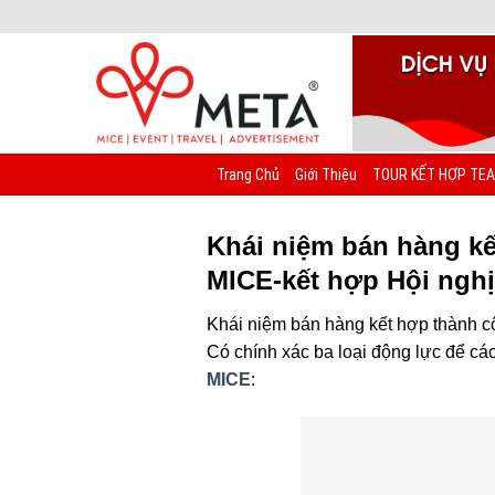
Chuyển
đến
nội
dung
Trang Chủ
Giới Thiệu
TOUR KẾT HỢP TEA
Khái niệm bán hàng kế
MICE-kết hợp Hội nghị
Khái niệm bán hàng kết hợp thành 
Có chính xác ba loại động lực để c
MICE
: