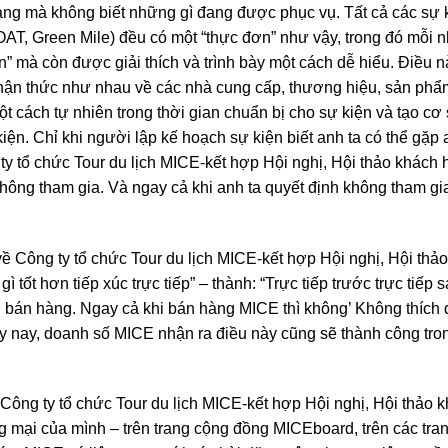
àng mà không biết những gì đang được phục vụ. Tất cả các s
T, Green Mile) đều có một “thực đơn” như vậy, trong đó mỗi n
” mà còn được giải thích và trình bày một cách dễ hiểu. Điều nà
nhận thức như nhau về các nhà cung cấp, thương hiệu, sản phẩm
t cách tự nhiên trong thời gian chuẩn bị cho sự kiện và tạo cơ
ện. Chỉ khi người lập kế hoạch sự kiện biết anh ta có thể gặp a
 ty tổ chức Tour du lịch MICE-kết hợp Hội nghị, Hội thảo khách
không tham gia. Và ngay cả khi anh ta quyết định không tham g
t về Công ty tổ chức Tour du lịch MICE-kết hợp Hội nghị, Hội th
 tốt hơn tiếp xúc trực tiếp” – thành: “Trực tiếp trước trực tiếp 
bán hàng. Ngay cả khi bán hàng MICE thì không’ Không thích đ
y nay, doanh số MICE nhận ra điều này cũng sẽ thành công tron
 Công ty tổ chức Tour du lịch MICE-kết hợp Hội nghị, Hội thảo 
ng mại của mình – trên trang cộng đồng MICEboard, trên các tr