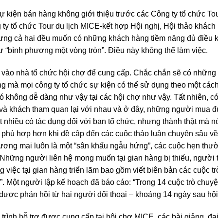
ự kiện bán hàng không giới thiệu trước các Công ty tổ chức Tou
ty tổ chức Tour du lịch MICE-kết hợp Hội nghị, Hội thảo khác
hưng cả hai đều muốn có những khách hàng tiềm năng đủ điều
ư “bình phương một vòng tròn”. Điều này không thể làm việc.
 vào nhà tổ chức hội chợ để cung cấp. Chắc chắn sẽ có những 
ng mà mọi công ty tổ chức sự kiện có thể sử dụng theo một cá
đó không dễ dàng như vậy tại các hội chợ như vậy. Tất nhiên, 
 và khách tham quan lại với nhau và ở đây, những người mua đ
 nhiều có tác dụng đối với ban tổ chức, nhưng thành thật mà n
 phù hợp hơn khi đề cập đến các cuộc thảo luận chuyên sâu về 
hương mại luôn là một “sân khấu ngẫu hứng”, các cuộc hẹn thư
. Những người liên hệ mong muốn tại gian hàng bị thiếu, người 
việc tại gian hàng triển lãm bao gồm viết biên bản các cuộc trò
ay”. Một người lập kế hoạch đã báo cáo: “Trong 14 cuộc trò chuy
ận được phản hồi từ hai người đối thoại – khoảng 14 ngày sau hội
rình hỗ trợ được cung cấp tại hội chợ MICE, các bài giảng, đại 