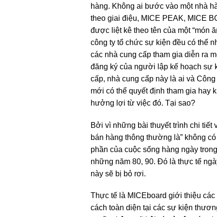
hàng. Không ai bước vào một nhà h
theo giai điệu, MICE PEAK, MICE BOA
được liệt kê theo tên của một “món ăn
công ty tổ chức sự kiện đều có thể 
các nhà cung cấp tham gia diễn ra mộ
đăng ký của người lập kế hoạch sự ki
cấp, nhà cung cấp này là ai và Công
mới có thể quyết định tham gia hay 
hưởng lợi từ việc đó. Tại sao?
Bởi vì những bài thuyết trình chi tiế
bán hàng thông thường là” không có gì
phần của cuộc sống hàng ngày trong 
những năm 80, 90. Đó là thực tế ngà
này sẽ bị bỏ rơi.
Thực tế là MICEboard giới thiệu các
cách toàn diện tại các sự kiện thươ