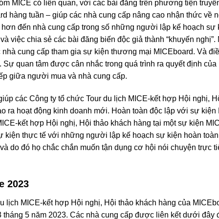
hóm MICE có liên quan, với các bài đăng trên phương tiện truyề
rd hàng tuần – giúp các nhà cung cấp nâng cao nhận thức về
 hơn đến nhà cung cấp trong số những người lập kế hoạch sự k
 và việc chia sẻ các bài đăng biến độc giả thành “khuyến nghị
ác nhà cung cấp tham gia sự kiện thương mại MICEboard. Và đi
n. Sự quan tâm được cân nhắc trong quá trình ra quyết định của
iếp giữa người mua và nhà cung cấp.
úp các Công ty tổ chức Tour du lịch MICE-kết hợp Hội nghị, H
 tạo ra hoạt động kinh doanh mới. Hoàn toàn độc lập với sự ki
MICE-kết hợp Hội nghị, Hội thảo khách hàng tại một sự kiện MI
ự kiện thực tế với những người lập kế hoạch sự kiện hoàn toàn
và do đó họ chắc chắn muốn tận dụng cơ hội nói chuyện trực tiếp
e 2023
u lịch MICE-kết hợp Hội nghị, Hội thảo khách hàng của MICEboa
tháng 5 năm 2023. Các nhà cung cấp được liên kết dưới đây đã