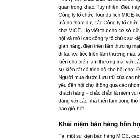
quan trọng khác. Tuy nhiên, điều nà
Công ty tổ chức Tour du lịch MICE-k
mà họ tham dự, các Công ty tổ chức 
chợ MICE. Họ viết thư cho cơ sở dữ
hội và mời các công ty tổ chức sự k
gian hàng, điện triển lãm thương mạ
đi lại, v.v. tiệc triển lãm thương mạ
kiện cho triển lãm thương mại với 
sự kiện rất có trình độ cho hội chợ
Người mua được Lưu trữ của các nhà
yếu đến hội chợ thông qua các nhóm
khách hàng – chắc chắn là niềm vui
đáng với các nhà triển lãm trong th
bao giờ hết.
Khái niệm bán hàng hỗn h
Tại một sự kiện bán hàng MICE, các 