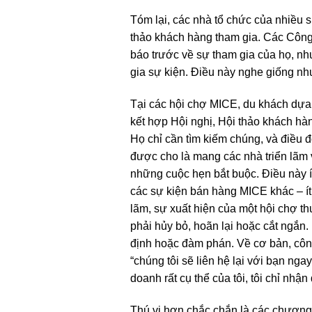
Tóm lại, các nhà tổ chức của nhiều s
thảo khách hàng tham gia. Các Công 
báo trước về sự tham gia của họ, n
gia sự kiện. Điều này nghe giống nh
Tại các hội chợ MICE, du khách dựa
kết hợp Hội nghị, Hội thảo khách hà
Họ chỉ cần tìm kiếm chúng, và điều 
được cho là mang các nhà triển lãm
những cuộc hẹn bắt buộc. Điều này ít
các sự kiện bán hàng MICE khác – ít
lãm, sự xuất hiện của một hội chợ t
phải hủy bỏ, hoãn lại hoặc cắt ngắn
định hoặc đàm phán. Về cơ bản, công 
“chúng tôi sẽ liên hệ lại với bạn ng
doanh rất cụ thể của tôi, tôi chỉ nh
Thú vị hơn chắc chắn là các chương t