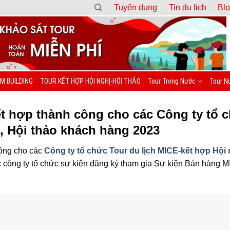
Tuyển dụng
Tin du lịch
Blo
M BUILDING
TOUR KẾT HỢP HỘI NGHỊ-HỘI THẢO
Tour Trong Nước
Tour N
t hợp thành công cho các Công ty tổ c
, Hội thảo khách hàng 2023
công cho các
Công ty tổ chức Tour du lịch MICE-kết hợp Hội 
ác công ty tổ chức sự kiện đăng ký tham gia Sự kiện Bán hàng