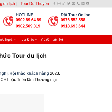
g du lịch
Tour Du Thuyền
HOTLINE
Đặt Tour Online
0902.89.64.89
0976.552.558
0902.509.319
0918.693.644
ước Ngoài
Tour Khác
VIDEO
Liên Hệ
hức Tour du lịch
nghị, Hội thảo khách hàng
2023.
 MICE hoặc Triển lãm Thương mại