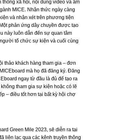
n thông xã hội, nội dung video và âm
 ngành MICE. Nhận thức ngày càng
iện và nhận xét trên phương tiện
”. Một phản ứng dây chuyền được tạo
ều này luôn dẫn đến sự quan tâm
 người tổ chức sự kiện và cuối cùng
ội thảo khách hàng tham gia – đơn
ện MICEboard mà họ đã đăng ký. Đăng
CEboard ngay từ đầu là đủ để tạo ra
 không tham gia sự kiện hoặc có lẽ
 – điều tốt hơn tại bất kỳ hội chợ
rd Green Mile 2023, sẽ diễn ra tại
 liên lạc qua các kênh truyền thông