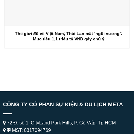
Thế giới đổ về Việt Nam; Thái Lan mất ‘ngôi vương’:
Mục tiêu 1,1 triệu tỷ VND gây chú ý
CÔNG TY CỔ PHẦN SỰ KIỆN & DU LỊCH META
72 Đ. số 1, CityLand Park Hills, P. Gò Vấp, Tp.HCM
MST: 0317094769