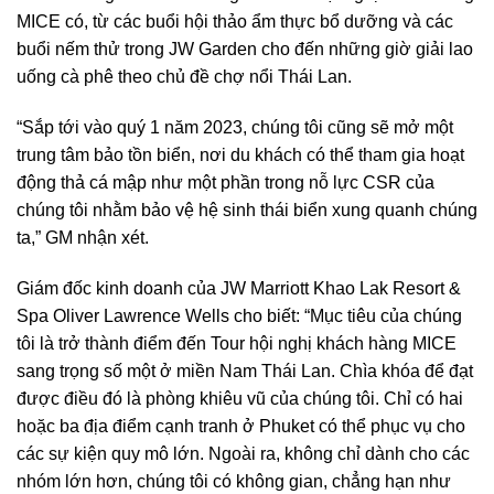
MICE có, từ các buổi hội thảo ẩm thực bổ dưỡng và các
buổi nếm thử trong JW Garden cho đến những giờ giải lao
uống cà phê theo chủ đề chợ nổi Thái Lan.
“Sắp tới vào quý 1 năm 2023, chúng tôi cũng sẽ mở một
trung tâm bảo tồn biển, nơi du khách có thể tham gia hoạt
động thả cá mập như một phần trong nỗ lực CSR của
chúng tôi nhằm bảo vệ hệ sinh thái biển xung quanh chúng
ta,” GM nhận xét.
Giám đốc kinh doanh của JW Marriott Khao Lak Resort &
Spa Oliver Lawrence Wells cho biết: “Mục tiêu của chúng
tôi là trở thành điểm đến Tour hội nghị khách hàng MICE
sang trọng số một ở miền Nam Thái Lan. Chìa khóa để đạt
được điều đó là phòng khiêu vũ của chúng tôi. Chỉ có hai
hoặc ba địa điểm cạnh tranh ở Phuket có thể phục vụ cho
các sự kiện quy mô lớn. Ngoài ra, không chỉ dành cho các
nhóm lớn hơn, chúng tôi có không gian, chẳng hạn như