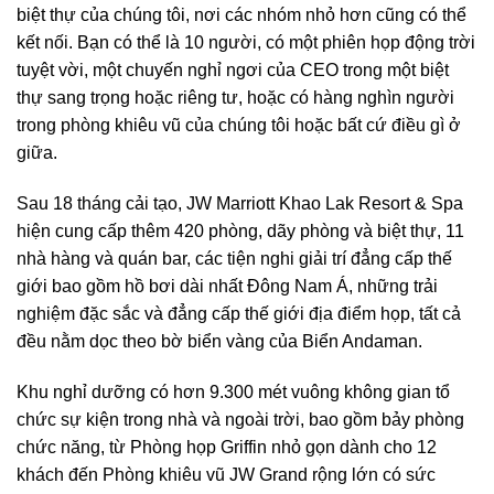
biệt thự của chúng tôi, nơi các nhóm nhỏ hơn cũng có thể
kết nối. Bạn có thể là 10 người, có một phiên họp động trời
tuyệt vời, một chuyến nghỉ ngơi của CEO trong một biệt
thự sang trọng hoặc riêng tư, hoặc có hàng nghìn người
trong phòng khiêu vũ của chúng tôi hoặc bất cứ điều gì ở
giữa.
Sau 18 tháng cải tạo, JW Marriott Khao Lak Resort & Spa
hiện cung cấp thêm 420 phòng, dãy phòng và biệt thự, 11
nhà hàng và quán bar, các tiện nghi giải trí đẳng cấp thế
giới bao gồm hồ bơi dài nhất Đông Nam Á, những trải
nghiệm đặc sắc và đẳng cấp thế giới địa điểm họp, tất cả
đều nằm dọc theo bờ biển vàng của Biển Andaman.
Khu nghỉ dưỡng có hơn 9.300 mét vuông không gian tổ
chức sự kiện trong nhà và ngoài trời, bao gồm bảy phòng
chức năng, từ Phòng họp Griffin nhỏ gọn dành cho 12
khách đến Phòng khiêu vũ JW Grand rộng lớn có sức