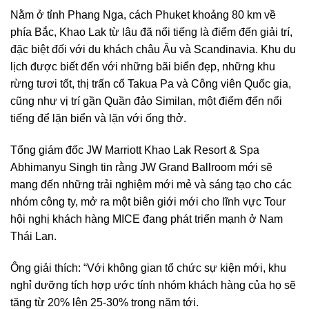
Nằm ở tỉnh Phang Nga, cách Phuket khoảng 80 km về
phía Bắc, Khao Lak từ lâu đã nổi tiếng là điểm đến giải trí,
đặc biệt đối với du khách châu Âu và Scandinavia. Khu du
lịch được biết đến với những bãi biển đẹp, những khu
rừng tươi tốt, thị trấn cổ Takua Pa và Công viên Quốc gia,
cũng như vị trí gần Quần đảo Similan, một điểm đến nổi
tiếng để lặn biển và lặn với ống thở.
Tổng giám đốc JW Marriott Khao Lak Resort & Spa
Abhimanyu Singh tin rằng JW Grand Ballroom mới sẽ
mang đến những trải nghiệm mới mẻ và sáng tạo cho các
nhóm công ty, mở ra một biên giới mới cho lĩnh vực Tour
hội nghị khách hàng MICE đang phát triển mạnh ở Nam
Thái Lan.
Ông giải thích: “Với không gian tổ chức sự kiện mới, khu
nghỉ dưỡng tích hợp ước tính nhóm khách hàng của họ sẽ
tăng từ 20% lên 25-30% trong năm tới.