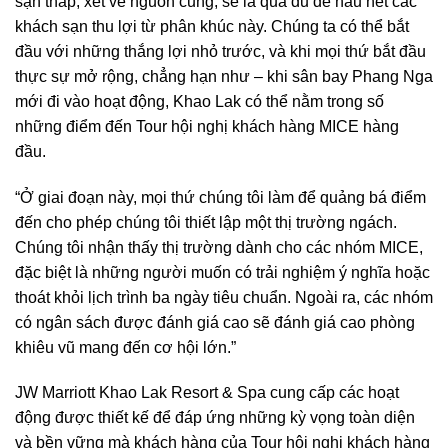
sạn thấp, xét về nguồn cung, sẽ là quá đủ để hầu hết các
khách sạn thu lợi từ phân khúc này. Chúng ta có thể bắt
đầu với những thắng lợi nhỏ trước, và khi mọi thứ bắt đầu
thực sự mở rộng, chẳng hạn như – khi sân bay Phang Nga
mới đi vào hoạt động, Khao Lak có thể nằm trong số
những điểm đến Tour hội nghị khách hàng MICE hàng
đầu.
“Ở giai đoạn này, mọi thứ chúng tôi làm để quảng bá điểm
đến cho phép chúng tôi thiết lập một thị trường ngách.
Chúng tôi nhận thấy thị trường dành cho các nhóm MICE,
đặc biệt là những người muốn có trải nghiệm ý nghĩa hoặc
thoát khỏi lịch trình ba ngày tiêu chuẩn. Ngoài ra, các nhóm
có ngân sách được đánh giá cao sẽ đánh giá cao phòng
khiêu vũ mang đến cơ hội lớn.”
JW Marriott Khao Lak Resort & Spa cung cấp các hoạt
động được thiết kế để đáp ứng những kỳ vọng toàn diện
và bền vững mà khách hàng của Tour hội nghị khách hàng