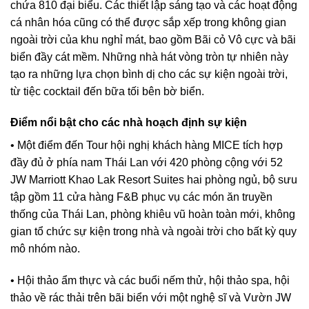
chứa 810 đại biểu. Các thiết lập sáng tạo và các hoạt động
cá nhân hóa cũng có thể được sắp xếp trong không gian
ngoài trời của khu nghỉ mát, bao gồm Bãi cỏ Vô cực và bãi
biển đầy cát mềm. Những nhà hát vòng tròn tự nhiên này
tạo ra những lựa chọn bình dị cho các sự kiện ngoài trời,
từ tiệc cocktail đến bữa tối bên bờ biển.
Điểm nổi bật cho các nhà hoạch định sự kiện
• Một điểm đến Tour hội nghị khách hàng MICE tích hợp
đầy đủ ở phía nam Thái Lan với 420 phòng cộng với 52
JW Marriott Khao Lak Resort Suites hai phòng ngủ, bộ sưu
tập gồm 11 cửa hàng F&B phục vụ các món ăn truyền
thống của Thái Lan, phòng khiêu vũ hoàn toàn mới, không
gian tổ chức sự kiện trong nhà và ngoài trời cho bất kỳ quy
mô nhóm nào.
• Hội thảo ẩm thực và các buổi nếm thử, hội thảo spa, hội
thảo về rác thải trên bãi biển với một nghệ sĩ và Vườn JW