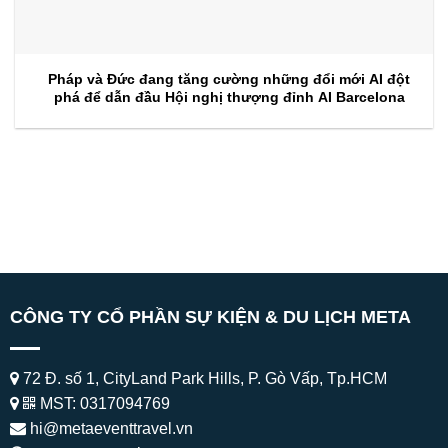
Pháp và Đức đang tăng cường những đổi mới AI đột
phá để dẫn đầu Hội nghị thượng đỉnh AI Barcelona
CÔNG TY CỔ PHẦN SỰ KIỆN & DU LỊCH META
72 Đ. số 1, CityLand Park Hills, P. Gò Vấp, Tp.HCM
MST: 0317094769
hi@metaeventtravel.vn