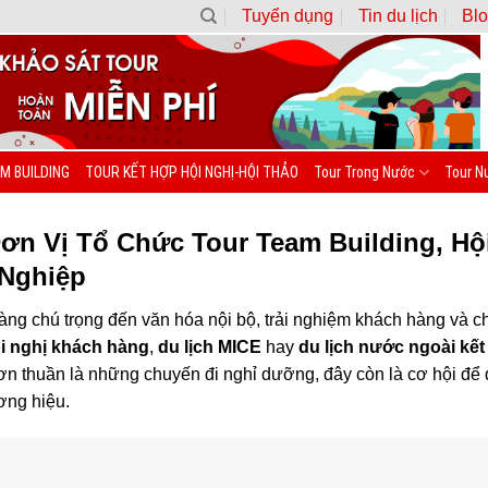
Tuyển dụng
Tin du lịch
Blo
M BUILDING
TOUR KẾT HỢP HỘI NGHỊ-HỘI THẢO
Tour Trong Nước
Tour N
Đơn Vị Tổ Chức Tour Team Building, H
 Nghiệp
ng chú trọng đến văn hóa nội bộ, trải nghiệm khách hàng và ch
i nghị khách hàng
,
du lịch MICE
hay
du lịch nước ngoài kết
n thuần là những chuyến đi nghỉ dưỡng, đây còn là cơ hội để 
ương hiệu.