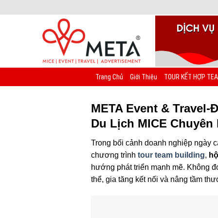
Chuyển
đến
nội
dung
Trang Chủ
Giới Thiệu
TOUR KẾT HỢP TEA
META Event & Travel-
Du Lịch MICE Chuyên
Trong bối cảnh doanh nghiệp ngày cà
chương trình
tour team building
,
hộ
hướng phát triển mạnh mẽ. Không đơ
thể, gia tăng kết nối và nâng tầm th