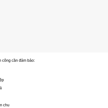
nh công cần đảm bảo:
iệp
ối
ỉn chu