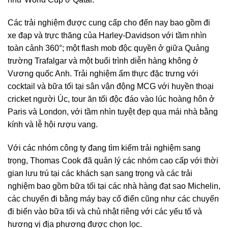
Các trải nghiệm được cung cấp cho đến nay bao gồm đi
xe đạp và trực thăng của Harley-Davidson với tầm nhìn
toàn cảnh 360°; một flash mob độc quyền ở giữa Quảng
trường Trafalgar và một buổi trình diễn hàng không ở
Vương quốc Anh. Trải nghiệm ẩm thực đặc trưng với
cocktail và bữa tối tại sân vận động MCG với huyền thoại
cricket người Úc, tour ăn tối độc đáo vào lúc hoàng hôn ở
Paris và London, với tầm nhìn tuyệt đẹp qua mái nhà bằng
kính và lễ hội rượu vang.
Với các nhóm công ty đang tìm kiếm trải nghiệm sang
trọng, Thomas Cook đã quản lý các nhóm cao cấp với thời
gian lưu trú tại các khách sạn sang trọng và các trải
nghiệm bao gồm bữa tối tại các nhà hàng đạt sao Michelin,
các chuyến đi bằng máy bay cổ điển cũng như các chuyến
đi biển vào bữa tối và chủ nhật riêng với các yếu tố và
hương vị địa phương được chọn lọc.