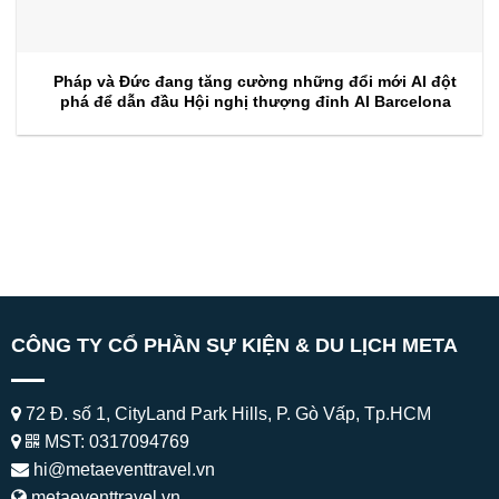
Pháp và Đức đang tăng cường những đổi mới AI đột
phá để dẫn đầu Hội nghị thượng đỉnh AI Barcelona
CÔNG TY CỔ PHẦN SỰ KIỆN & DU LỊCH META
72 Đ. số 1, CityLand Park Hills, P. Gò Vấp, Tp.HCM
MST: 0317094769
hi@metaeventtravel.vn
metaeventtravel.vn