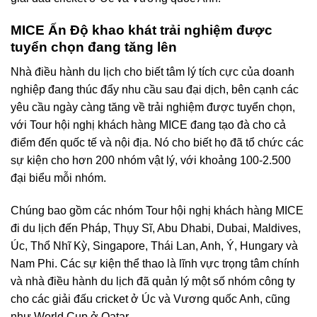
MICE Ấn Độ khao khát trải nghiệm được
tuyển chọn đang tăng lên
Nhà điều hành du lịch cho biết tâm lý tích cực của doanh
nghiệp đang thúc đẩy nhu cầu sau đại dịch, bên cạnh các
yêu cầu ngày càng tăng về trải nghiệm được tuyển chọn,
với Tour hội nghị khách hàng MICE đang tạo đà cho cả
điểm đến quốc tế và nội địa. Nó cho biết họ đã tổ chức các
sự kiện cho hơn 200 nhóm vật lý, với khoảng 100-2.500
đại biểu mỗi nhóm.
Chúng bao gồm các nhóm Tour hội nghị khách hàng MICE
đi du lịch đến Pháp, Thụy Sĩ, Abu Dhabi, Dubai, Maldives,
Úc, Thổ Nhĩ Kỳ, Singapore, Thái Lan, Anh, Ý, Hungary và
Nam Phi. Các sự kiện thể thao là lĩnh vực trọng tâm chính
và nhà điều hành du lịch đã quản lý một số nhóm công ty
cho các giải đấu cricket ở Úc và Vương quốc Anh, cũng
như World Cup ở Qatar.