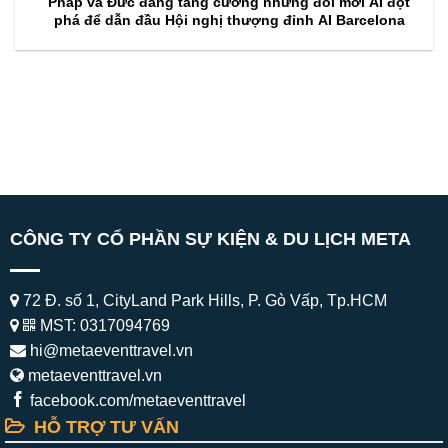
Pháp và Đức đang tăng cường những đổi mới AI đột
phá để dẫn đầu Hội nghị thượng đỉnh AI Barcelona
CÔNG TY CỔ PHẦN SỰ KIỆN & DU LỊCH META
72 Đ. số 1, CityLand Park Hills, P. Gò Vấp, Tp.HCM
MST: 0317094769
hi@metaeventtravel.vn
metaeventtravel.vn
facebook.com/metaeventtravel
HỖ TRỢ TƯ VẤN