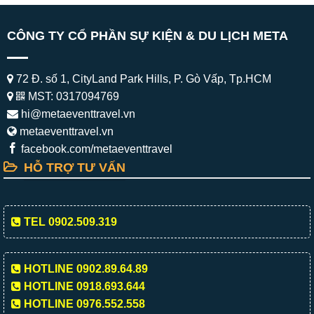
CÔNG TY CỔ PHẦN SỰ KIỆN & DU LỊCH META
72 Đ. số 1, CityLand Park Hills, P. Gò Vấp, Tp.HCM
MST: 0317094769
hi@metaeventtravel.vn
metaeventtravel.vn
facebook.com/metaeventtravel
HỖ TRỢ TƯ VẤN
TEL 0902.509.319
HOTLINE 0902.89.64.89
HOTLINE 0918.693.644
HOTLINE 0976.552.558