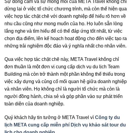
Sự đồng cảm và sự mong mỏi của META Travel không chỉ
dừng lại ở việc tổ chức chương trình, mà còn thể hiện qua
việc hợp tác chặt chẽ với doanh nghiệp để hiểu rõ hơn về
nhu cầu cũng như mong muốn của họ. Họ luôn sẵn lòng
lắng nghe và tìm hiểu để có thể đáp ứng tốt nhất, từ việc
chọn địa điểm, lên kế hoạch hoạt động cho đến việc tạo ra
những trải nghiệm độc đáo và ý nghĩa nhất cho nhân viên.
Qua việc hợp tác chặt chẽ này, META Travel không chỉ
đơn thuần là một đơn vị cung cấp dịch vụ du lịch Team
Building mà còn trở thành một phần không thể thiếu trong
việc xây dựng và củng cố mối quan hệ giữa doanh nghiệp
và nhân viên. Họ không chỉ là người tổ chức mà còn là
người đồng hành, chia sẻ và góp phần vào sự phát triển
toàn diện của doanh nghiệp.
Quý khách hãy tin tưởng ở META Travel vì
Công ty du
lịch META cung cấp miễn phí Dịch vụ khảo sát tour du
lịch cho doanh nghiệp