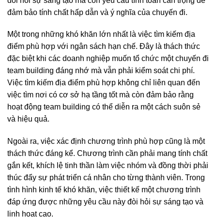
đòi hỏi sự sáng tạo mà còn yêu cầu tính toán cẩn trọng để
đảm bảo tính chất hấp dẫn và ý nghĩa của chuyến đi.
Một trong những khó khăn lớn nhất là việc tìm kiếm địa
điểm phù hợp với ngân sách hạn chế. Đây là thách thức
đặc biệt khi các doanh nghiệp muốn tổ chức một chuyến đi
team building đáng nhớ mà vẫn phải kiểm soát chi phí.
Việc tìm kiếm địa điểm phù hợp không chỉ liên quan đến
việc tìm nơi có cơ sở hạ tầng tốt mà còn đảm bảo rằng
hoạt động team building có thể diễn ra một cách suôn sẻ
và hiệu quả.
Ngoài ra, việc xác định chương trình phù hợp cũng là một
thách thức đáng kể. Chương trình cần phải mang tính chất
gắn kết, khích lệ tinh thần làm việc nhóm và đồng thời phải
thúc đẩy sự phát triển cá nhân cho từng thành viên. Trong
tình hình kinh tế khó khăn, việc thiết kế một chương trình
đáp ứng được những yêu cầu này đòi hỏi sự sáng tạo và
linh hoạt cao.