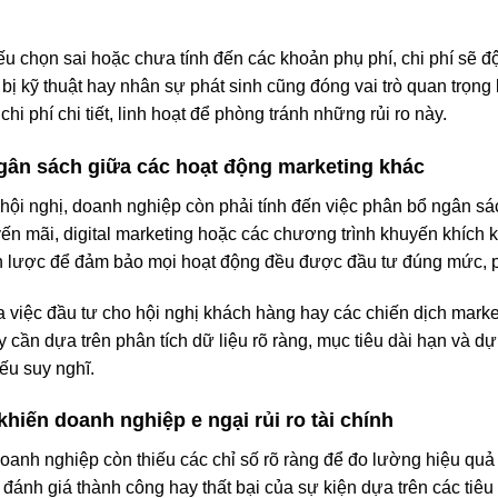
ếu chọn sai hoặc chưa tính đến các khoản phụ phí, chi phí sẽ đ
 bị kỹ thuật hay nhân sự phát sinh cũng đóng vai trò quan trọng 
 phí chi tiết, linh hoạt để phòng tránh những rủi ro này.
ngân sách giữa các hoạt động marketing khác
c hội nghị, doanh nghiệp còn phải tính đến việc phân bổ ngân s
n mãi, digital marketing hoặc các chương trình khuyến khích 
iến lược để đảm bảo mọi hoạt động đều được đầu tư đúng mức, p
 việc đầu tư cho hội nghị khách hàng hay các chiến dịch marketi
cần dựa trên phân tích dữ liệu rõ ràng, mục tiêu dài hạn và dự
ếu suy nghĩ.
hiến doanh nghiệp e ngại rủi ro tài chính
doanh nghiệp còn thiếu các chỉ số rõ ràng để đo lường hiệu qu
ệc đánh giá thành công hay thất bại của sự kiện dựa trên các ti