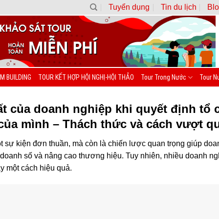
Tuyển dụng
Tin du lịch
Blo
M BUILDING
TOUR KẾT HỢP HỘI NGHỊ-HỘI THẢO
Tour Trong Nước
Tour N
t của doanh nghiệp khi quyết định tổ 
của mình – Thách thức và cách vượt q
t sự kiện đơn thuần, mà còn là chiến lược quan trọng giúp do
doanh số và nâng cao thương hiệu. Tuy nhiên, nhiều doanh ngh
ày một cách hiệu quả.