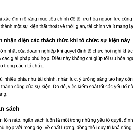
i xác định rõ ràng mục tiêu chính để tối ưu hóa nguồn lực cũn
hành một sự kiện thất thoát về thời gian, tài chính và ít mang lại 
n nhận diện các thách thức khi tổ chức sự kiện này
ớn nhất của doanh nghiệp khi quyết định tổ chức hội nghị khá
 các giải pháp phù hợp. Điều này không chỉ giúp tối ưu hóa ngu
ạo trong cách tổ chức.
từ nhiều phía như tài chính, nhân lực, ý tưởng sáng tạo hay cô
hành công của sự kiện. Do đó, việc kiểm soát tốt các yếu tố nà
àng.
ân sách
ện lớn nào, ngân sách luôn là một trong những yếu tố quyết đị
phù hợp với mong đợi về chất lượng, đồng thời duy trì khả năng