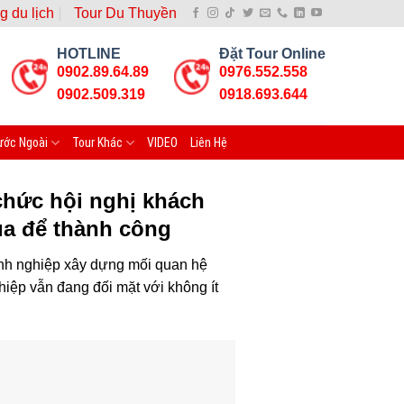
g du lịch
Tour Du Thuyền
HOTLINE
Đặt Tour Online
0902.89.64.89
0976.552.558
0902.509.319
0918.693.644
ước Ngoài
Tour Khác
VIDEO
Liên Hệ
chức hội nghị khách
ua để thành công
anh nghiệp xây dựng mối quan hệ
iệp vẫn đang đối mặt với không ít