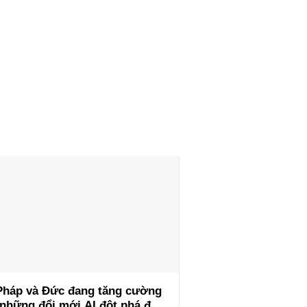
Pháp và Đức đang tăng cường
những đổi mới AI đột phá để