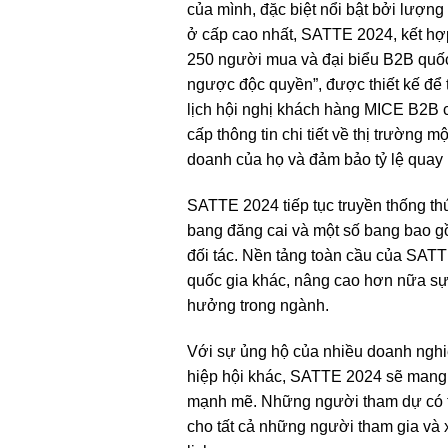
của mình, đặc biệt nổi bật bởi lượng
ở cấp cao nhất, SATTE 2024, kết hợ
250 người mua và đại biểu B2B quốc
ngược độc quyền”, được thiết kế để 
lịch hội nghị khách hàng MICE B2B 
cấp thông tin chi tiết về thị trường 
doanh của họ và đảm bảo tỷ lệ quay 
SATTE 2024 tiếp tục truyền thống thú
bang đăng cai và một số bang bao g
đối tác. Nền tảng toàn cầu của SATT
quốc gia khác, nâng cao hơn nữa sự
hưởng trong ngành.
Với sự ủng hộ của nhiều doanh nghi
hiệp hội khác, SATTE 2024 sẽ mang đ
mạnh mẽ. Những người tham dự có thể
cho tất cả những người tham gia và x