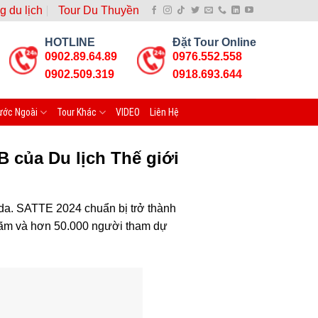
g du lịch
Tour Du Thuyền
HOTLINE
Đặt Tour Online
0902.89.64.89
0976.552.558
0902.509.319
0918.693.644
ước Ngoài
Tour Khác
VIDEO
Liên Hệ
 của Du lịch Thế giới
da. SATTE 2024 chuẩn bị trở thành
 lãm và hơn 50.000 người tham dự