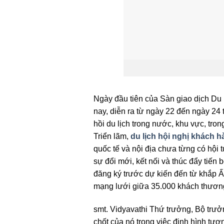
Ngày đầu tiên của Sàn giao dịch Du
nay, diễn ra từ ngày 22 đến ngày 24 
hồi du lịch trong nước, khu vực, tr
Triển lãm,
du lịch hội nghị khách 
quốc tế và nội địa chưa từng có hội 
sự đổi mới, kết nối và thúc đẩy tiến
đăng ký trước dự kiến đến từ khắp Ấ
mạng lưới giữa 35.000 khách thương 
smt. Vidyavathi Thứ trưởng, Bộ trưở
chốt của nó trong việc định hình tư