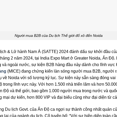
Người mua B2B của Du lịch Thế giới đổ xô đến Noida
 lịch & Lữ hành Nam Á (SATTE) 2024 đánh dấu sự khởi đầu của
tháng 2 năm 2024, tại India Expo Mart ở Greater Noida, Ấn Độ. 
ong và ngoài nước, sự kiện B2B hàng đầu này dành cho lĩnh vực 
hàng
(MICE) đang chứng kiến làn sóng người mua B2B, người ra 
tụ về Noida với số lượng kỷ lục. Sự kiện này sẵn sàng đóng vai 
 bộ trong lĩnh vực này. Với hơn 1.500 nhà triển lãm và hơn 50.
n Độ và thế giới, bao gồm 1.000 người mua trong nước và quốc 
mại dự kiến, hơn 800 VIP và đại biểu cũng như đại diện từ cá
ng Du lịch Govt. của Ấn Độ ca ngợi sự thành công nhất quán c
ơng lai của ngành du lịch. Cô tuyên bố: “Với sự hiện diện toàn