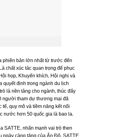
 phiên bản lớn nhất từ trước đến
Là chất xúc tác quan trọng để phục
Hội họp, Khuyến khích, Hội nghị và
quyết định trong ngành du lịch
trò là nền tảng cho ngành, thúc đẩy
000 người tham dự thương mại đã
tế, quy mô và tiềm năng kết nối
c nước hơn 50 quốc gia là bao la.
ủa SATTE, nhấn mạnh vai trò then
 cầu ngày càng tăng của Ấn Độ, SATTE