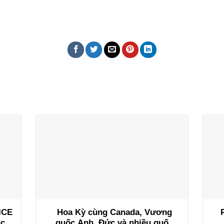
ICE
Hoa Kỳ cùng Canada, Vương
ác
quốc Anh, Đức và nhiều quốc