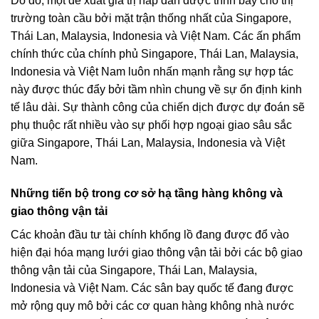
Do đó, một đề xuất giá trị hấp dẫn được trình bày cho thị
trường toàn cầu bởi mặt trận thống nhất của Singapore,
Thái Lan, Malaysia, Indonesia và Việt Nam. Các ấn phẩm
chính thức của chính phủ Singapore, Thái Lan, Malaysia,
Indonesia và Việt Nam luôn nhấn mạnh rằng sự hợp tác
này được thúc đẩy bởi tầm nhìn chung về sự ổn định kinh
tế lâu dài. Sự thành công của chiến dịch được dự đoán sẽ
phụ thuộc rất nhiều vào sự phối hợp ngoại giao sâu sắc
giữa Singapore, Thái Lan, Malaysia, Indonesia và Việt
Nam.
Những tiến bộ trong cơ sở hạ tầng hàng không và
giao thông vận tải
Các khoản đầu tư tài chính khổng lồ đang được đổ vào
hiện đại hóa mạng lưới giao thông vận tải bởi các bộ giao
thông vận tải của Singapore, Thái Lan, Malaysia,
Indonesia và Việt Nam. Các sân bay quốc tế đang được
mở rộng quy mô bởi các cơ quan hàng không nhà nước