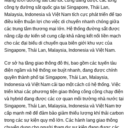
Mạng lưới đường sắt cao tốc cũng đang được các tổng
công ty đường sắt quốc gia tại Singapore, Thái Lan,
Malaysia, Indonesia và Việt Nam tích cực phát triển để tạo
điều kiện thuận lợi cho việc di chuyển nhanh chóng giữa
các trung tâm thương mại lớn. Hệ thống đường sắt được
nâng cấp dự kiến ​​sẽ cung cấp khả năng kết nối liền mạch
cho các đại biểu di chuyển qua biên giới khu vực của
Singapore, Thái Lan, Malaysia, Indonesia và Việt Nam.
Cơ sở hạ tầng giao thông đô thị, bao gồm các tuyến tàu
điện ngầm và hệ thống xe buýt nhanh, đang được chính
quyền thành phố tại Singapore, Thái Lan, Malaysia,
Indonesia và Việt Nam cải tạo một cách có hệ thống. Việc
triển khai các phương tiện giao thông công cộng chạy điện
và hybrid đang được các cơ quan môi trường nhà nước tại
Singapore, Thái Lan, Malaysia, Indonesia và Việt Nam trợ
cấp mạnh mẽ để đảm bảo giảm thiểu lượng khí thải carbon
trong các sự kiện quy mô lớn. Các hành lang giao thông
chuyên dụng cho người tham dự sự kiện đang được các