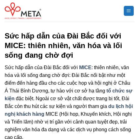
Chuyển
đến
nội
dung
Sức hấp dẫn của Đài Bắc đối với
MICE: thiên nhiên, văn hóa và lối
sống đang chờ đợi
Sức hấp dẫn của Đài Bắc đối với
MICE
: thiên nhiên, văn
hóa và lối sống đang chờ đợi: Đài Bắc nổi bật như một
điểm đến hàng đầu cho các cuộc họp và hội nghị ở Châu
Á Thái Bình Dương, tự hào với cơ sở hạ tầng
tổ chức sự
kiện
đặc biệt. Ngoài cơ sở vật chất được trang bị tốt, Đài
Bắc còn thu hút các sự kiện và người tham gia
du lịch hội
nghị khách hàng
MICE (Hội họp, Khuyến khích, Hội nghị
và Triển lãm) nhờ vị trí gần với cảnh quan tuyệt đẹp, trải
nghiệm văn hóa đa dạng và các dịch vụ phong cách sống
cao cấp.