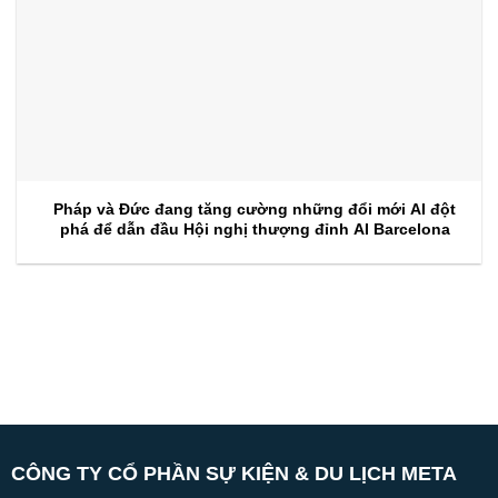
Pháp và Đức đang tăng cường những đổi mới AI đột
phá để dẫn đầu Hội nghị thượng đỉnh AI Barcelona
CÔNG TY CỔ PHẦN SỰ KIỆN & DU LỊCH META