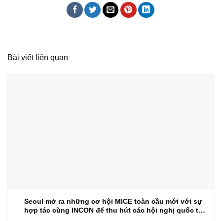
Bài viết liên quan
Seoul mở ra những cơ hội MICE toàn cầu mới với sự
hợp tác cùng INCON để thu hút các hội nghị quốc tế
trong tương lai