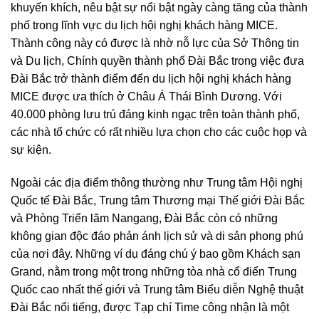
khuyến khích, nêu bật sự nổi bật ngày càng tăng của thành
phố trong lĩnh vực du lịch hội nghị khách hàng MICE.
Thành công này có được là nhờ nỗ lực của Sở Thông tin
và Du lịch, Chính quyền thành phố Đài Bắc trong việc đưa
Đài Bắc trở thành điểm đến du lịch hội nghị khách hàng
MICE được ưa thích ở Châu Á Thái Bình Dương. Với
40.000 phòng lưu trú đáng kinh ngạc trên toàn thành phố,
các nhà tổ chức có rất nhiều lựa chọn cho các cuộc họp và
sự kiện.
Ngoài các địa điểm thông thường như Trung tâm Hội nghị
Quốc tế Đài Bắc, Trung tâm Thương mại Thế giới Đài Bắc
và Phòng Triển lãm Nangang, Đài Bắc còn có những
không gian độc đáo phản ánh lịch sử và di sản phong phú
của nơi đây. Những ví dụ đáng chú ý bao gồm Khách sạn
Grand, nằm trong một trong những tòa nhà cổ điển Trung
Quốc cao nhất thế giới và Trung tâm Biểu diễn Nghệ thuật
Đài Bắc nổi tiếng, được Tạp chí Time công nhận là một