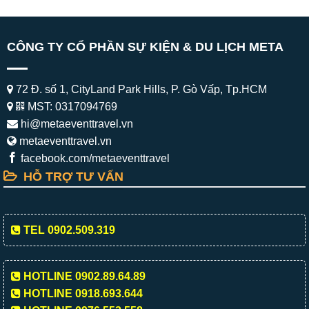
CÔNG TY CỔ PHẦN SỰ KIỆN & DU LỊCH META
72 Đ. số 1, CityLand Park Hills, P. Gò Vấp, Tp.HCM
MST: 0317094769
hi@metaeventtravel.vn
metaeventtravel.vn
facebook.com/metaeventtravel
HỖ TRỢ TƯ VẤN
TEL 0902.509.319
HOTLINE 0902.89.64.89
HOTLINE 0918.693.644