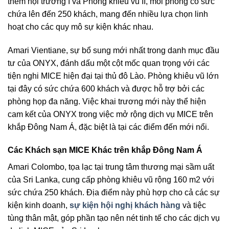
thêm hội trường I và Phòng khiêu vũ II, mỗi phòng có sức
chứa lên đến 250 khách, mang đến nhiều lựa chọn linh
hoạt cho các quy mô sự kiện khác nhau.
Amari Vientiane, sự bổ sung mới nhất trong danh mục đầu
tư của ONYX, đánh dấu một cột mốc quan trọng với các
tiện nghi MICE hiện đại tại thủ đô Lào. Phòng khiêu vũ lớn
tại đây có sức chứa 600 khách và được hỗ trợ bởi các
phòng họp đa năng. Việc khai trương mới này thể hiện
cam kết của ONYX trong việc mở rộng dịch vụ MICE trên
khắp Đông Nam Á, đặc biệt là tại các điểm đến mới nổi.
Các Khách sạn MICE Khác trên khắp Đông Nam Á
Amari Colombo, tọa lạc tại trung tâm thương mại sầm uất
của Sri Lanka, cung cấp phòng khiêu vũ rộng 160 m2 với
sức chứa 250 khách. Địa điểm này phù hợp cho cả các sự
kiện kinh doanh,
sự kiện hội nghị khách hàng
và tiệc
tùng thân mật, góp phần tạo nên nét tinh tế cho các dịch vụ