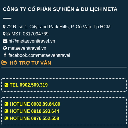
CÔNG TY CỔ PHẦN SỰ KIỆN & DU LỊCH META
72 Đ. số 1, CityLand Park Hills, P. Gò Vấp, Tp.HCM
MST: 0317094769
hi@metaeventtravel.vn
metaeventtravel.vn
facebook.com/metaeventtravel
HỖ TRỢ TƯ VẤN
TEL 0902.509.319
HOTLINE 0902.89.64.89
HOTLINE 0918.693.644
HOTLINE 0976.552.558