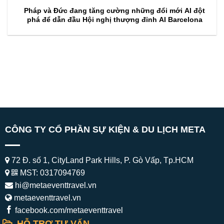
Pháp và Đức đang tăng cường những đổi mới AI đột
phá để dẫn đầu Hội nghị thượng đỉnh AI Barcelona
CÔNG TY CỔ PHẦN SỰ KIỆN & DU LỊCH META
72 Đ. số 1, CityLand Park Hills, P. Gò Vấp, Tp.HCM
MST: 0317094769
hi@metaeventtravel.vn
metaeventtravel.vn
facebook.com/metaeventtravel
HỖ TRỢ TƯ VẤN