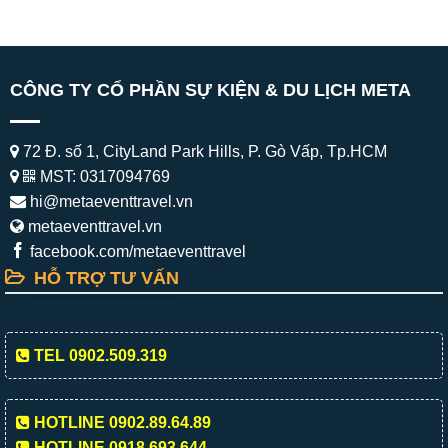
CÔNG TY CỔ PHẦN SỰ KIỆN & DU LỊCH META
72 Đ. số 1, CityLand Park Hills, P. Gò Vấp, Tp.HCM
MST: 0317094769
hi@metaeventtravel.vn
metaeventtravel.vn
facebook.com/metaeventtravel
HỖ TRỢ TƯ VẤN
TEL 0902.509.319
HOTLINE 0902.89.64.89
HOTLINE 0918.693.644