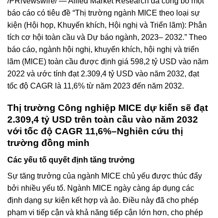
/PRNewswire/ — Allied Market Research đã công bố một
báo cáo có tiêu đề “Thị trường ngành MICE theo loại sự
kiện (Hội họp, Khuyến khích, Hội nghị và Triển lãm): Phân
tích cơ hội toàn cầu và Dự báo ngành, 2023– 2032.” Theo
báo cáo, ngành hội nghị, khuyến khích, hội nghị và triển
lãm (MICE) toàn cầu được định giá 598,2 tỷ USD vào năm
2022 và ước tính đạt 2.309,4 tỷ USD vào năm 2032, đạt
tốc độ CAGR là 11,6% từ năm 2023 đến năm 2032.
Thị trường Công nghiệp MICE dự kiến ​​sẽ đạt
2.309,4 tỷ USD trên toàn cầu vào năm 2032
với tốc độ CAGR 11,6%–Nghiên cứu thị
trường đồng minh
Các yếu tố quyết định tăng trưởng
Sự tăng trưởng của ngành MICE chủ yếu được thúc đẩy
bởi nhiều yếu tố. Ngành MICE ngày càng áp dụng các
định dạng sự kiện kết hợp và ảo. Điều này đã cho phép
phạm vi tiếp cận và khả năng tiếp cận lớn hơn, cho phép