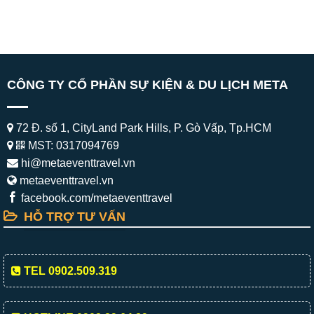
CÔNG TY CỔ PHẦN SỰ KIỆN & DU LỊCH META
72 Đ. số 1, CityLand Park Hills, P. Gò Vấp, Tp.HCM
MST: 0317094769
hi@metaeventtravel.vn
metaeventtravel.vn
facebook.com/metaeventtravel
HỖ TRỢ TƯ VẤN
TEL 0902.509.319