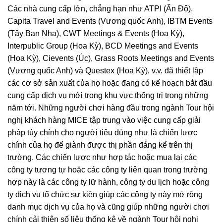
Các nhà cung cấp lớn, chẳng hạn như ATPI (Ấn Độ),
Capita Travel and Events (Vương quốc Anh), IBTM Events
(Tây Ban Nha), CWT Meetings & Events (Hoa Kỳ),
Interpublic Group (Hoa Kỳ), BCD Meetings and Events
(Hoa Kỳ), Cievents (Úc), Grass Roots Meetings and Events
(Vương quốc Anh) và Questex (Hoa Kỳ), v.v. đã thiết lập
các cơ sở sản xuất của họ hoặc đang có kế hoạch bắt đầu
cung cấp dịch vụ mới trong khu vực thống trị trong những
năm tới. Những người chơi hàng đầu trong ngành Tour hội
nghị khách hàng MICE tập trung vào việc cung cấp giải
pháp tùy chỉnh cho người tiêu dùng như là chiến lược
chính của họ để giành được thị phần đáng kể trên thị
trường. Các chiến lược như hợp tác hoặc mua lại các
công ty tương tự hoặc các công ty liên quan trong trường
hợp này là các công ty lữ hành, công ty du lịch hoặc công
ty dịch vụ tổ chức sự kiện giúp các công ty này mở rộng
danh mục dịch vụ của họ và cũng giúp những người chơi
chính cải thiện số liệu thống kê về ngành Tour hội nghị