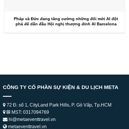
Pháp và Đức đang tăng cường những đổi mới AI đột
phá để dẫn đầu Hội nghị thượng đỉnh AI Barcelona
CÔNG TY CỔ PHẦN SỰ KIỆN & DU LỊCH META
72 Đ. số 1, CityLand Park Hills, P. Gò Vấp, Tp.HCM
MST: 0317094769
hi@metaeventtravel.vn
metaeventtravel.vn