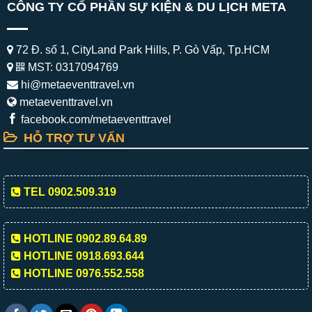
CÔNG TY CỔ PHẦN SỰ KIỆN & DU LỊCH META
72 Đ. số 1, CityLand Park Hills, P. Gò Vấp, Tp.HCM
MST: 0317094769
hi@metaeventtravel.vn
metaeventtravel.vn
facebook.com/metaeventtravel
HỖ TRỢ TƯ VẤN
TEL 0902.509.319
HOTLINE 0902.89.64.89
HOTLINE 0918.693.644
HOTLINE 0976.552.558